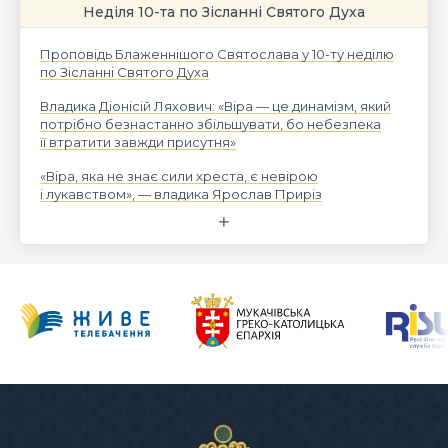
Неділя 10-та по Зісланні Святого Духа
Проповідь Блаженнішого Святослава у 10-ту неділю
по Зісланні Святого Духа
Владика Діонісій Ляхович: «Віра — це динамізм, який
потрібно безнастанно збільшувати, бо небезпека
її втратити завжди присутня»
«Віра, яка не знає сили хреста, є невірою
і лукавством», — владика Ярослав Приріз