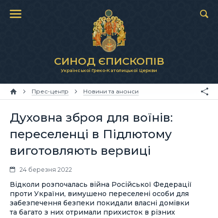
СИНОД ЄПИСКОПІВ
Української Греко-Католицької Церкви
Прес-центр
Новини та анонси
Духовна зброя для воїнів:
переселенці в Підлютому
виготовляють вервиці
24 березня 2022
Відколи розпочалась війна Російської Федерації
проти України, вимушено переселені особи для
забезпечення безпеки покидали власні домівки
та багато з них отримали прихисток в різних