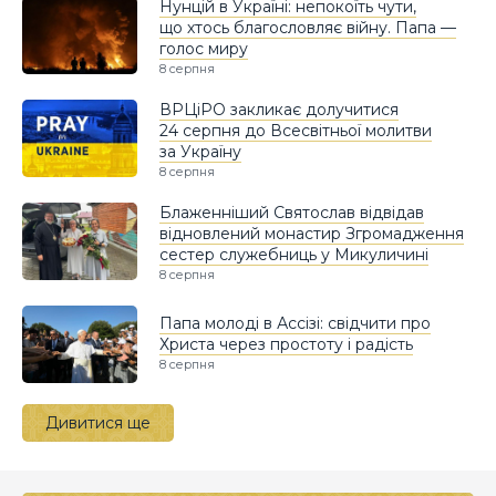
Нунцій в Україні: непокоїть чути,
що хтось благословляє війну. Папа —
голос миру
8 серпня
ВРЦіРО закликає долучитися
24 серпня до Всесвітньої молитви
за Україну
8 серпня
Блаженніший Святослав відвідав
відновлений монастир Згромадження
сестер служебниць у Микуличині
8 серпня
Папа молоді в Ассізі: свідчити про
Христа через простоту і радість
8 серпня
Дивитися ще