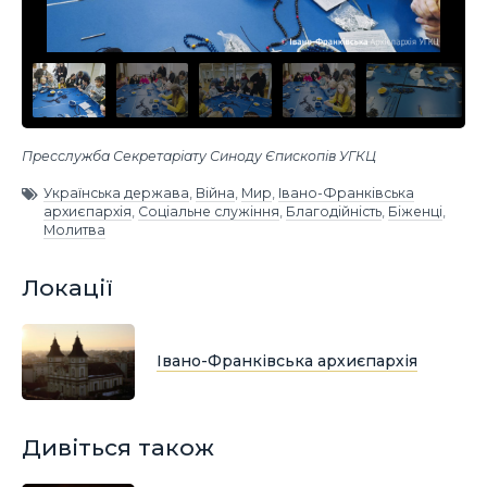
Пресслужба Секретаріату Синоду Єпископів УГКЦ
Українська держава
,
Війна
,
Мир
,
Івано-Франківська
архиєпархія
,
Соціальне служіння
,
Благодійність
,
Біженці
,
Молитва
Локації
Івано-Франківська архиєпархія
Дивіться також