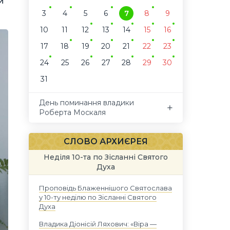
и
3
4
5
6
7
8
9
10
11
12
13
14
15
16
17
18
19
20
21
22
23
24
25
26
27
28
29
30
31
День поминання владики
Роберта Москаля
СЛОВО АРХИЄРЕЯ
Неділя 10-та по Зісланні Святого
Духа
Проповідь Блаженнішого Святослава
у 10-ту неділю по Зісланні Святого
Духа
Владика Діонісій Ляхович: «Віра —