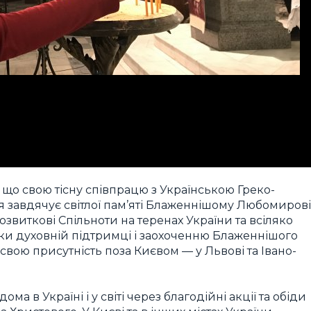
 що свою тісну співпрацю з Українською Греко-
я завдячує світлої пам’яті Блаженнішому Любомирові
звиткові Спільноти на теренах України та всіляко
ки духовній підтримці і заохоченню Блаженнішого
свою присутність поза Києвом — у Львові та Івано-
ома в Україні і у світі через благодійні акції та обіди