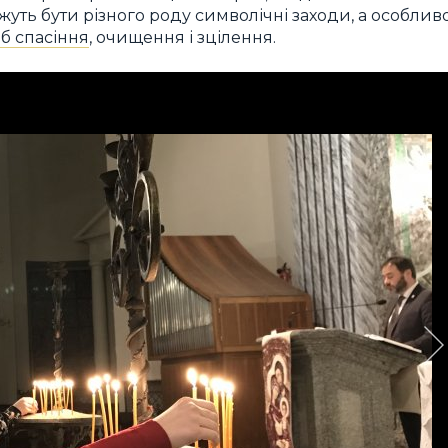
уть бути різного роду символічні заходи, а особлив
іб спасіння
, очищення і зцілення.