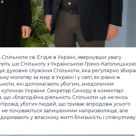
Спільноти св. Егідія в Україні, звернувши увагу
язують цю Спільноту з Українською Греко-Католицькою
ує духовне служіння Спільноти, яка регулярно збира
ну молитву за мир в Україні і у світі, як рівно ж
льноти, які допомагають убогим, знедоленим
куточках України. Секретар Синоду в коментарі
 що «благодійна діяльність Спільноти це не якісь
 супровід убогих людей, що триває впродовж усього
ені не почуваються залишеними напризволяще, але
ідкривають у власному житті близькість і співчутливу