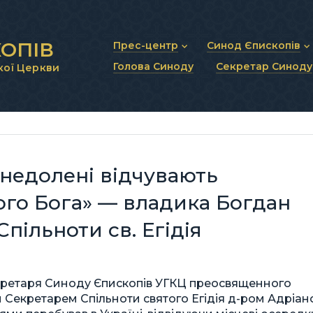
ОПІВ
Прес-центр
Синод Єпископів
Голова Синоду
Секретар Синоду
кої Церкви
Новини та анонси
Статут Синоду Єписко
Інтерв’ю та коментарі
Регламент Синоду Єп
Проповіді та промови
Положення про Голов
Молитовне прикликанн
Синодальні органи
Секретаріат Синоду
Контактна інформація
знедолені відчувають
ого Бога» — владика Богдан
пільноти св. Егідія
Секретаря Синоду Єпископів УГКЦ преосвященного
Секретарем Спільноти святого Егідія д-ром Адріан