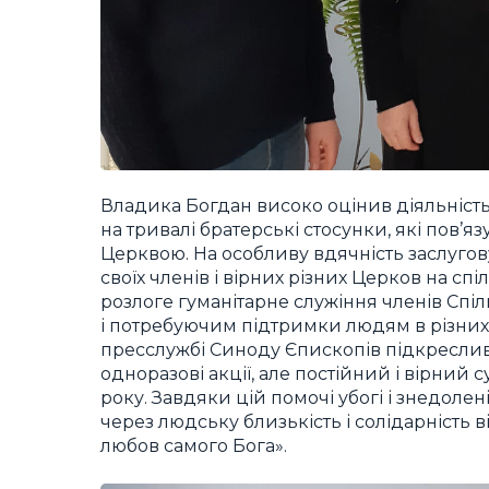
Владика Богдан високо оцінив діяльність 
на тривалі братерські стосунки, які пов’
Церквою. На особливу вдячність заслугов
своїх членів і вірних різних Церков на спіль
розлоге гуманітарне служіння членів Спі
і потребуючим підтримки людям в різних 
пресслужбі Синоду Єпископів підкреслив,
одноразові акції, але постійний і вірний
року. Завдяки цій помочі убогі і знедол
через людську близькість і солідарність в
любов самого Бога».