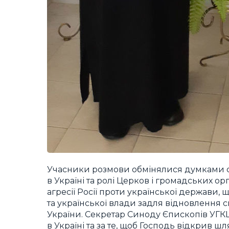
Учасники розмови обмінялися думками сто
в Україні та ролі Церков і громадських ор
агресії Росії проти української держави, 
та української влади задля відновлення с
України. Секретар Синоду Єпископів УГКЦ
в Україні та за те, щоб Господь відкрив 