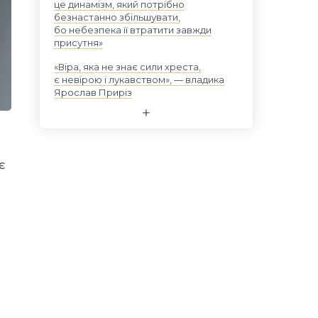
це динамізм, який потрібно
безнастанно збільшувати,
бо небезпека її втратити завжди
присутня»
«Віра, яка не знає сили хреста,
є невірою і лукавством», — владика
Ярослав Приріз
є