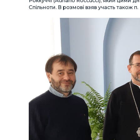
Роккуччі (Adriano Roccucci), який цими д
Спільноти. В розмові взяв участь також п. 