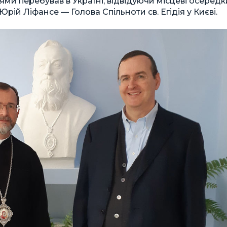
нями перебував в Україні, відвідуючи місцеві осередк
Юрій Ліфансе — Голова Спільноти св. Егідія у Києві.