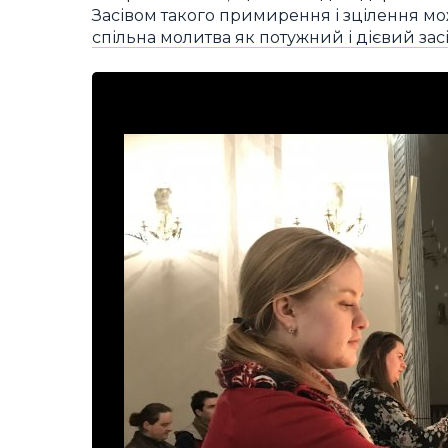
Засівом такого примирення і зцілення мож
спільна молитва як потужний і дієвий зас