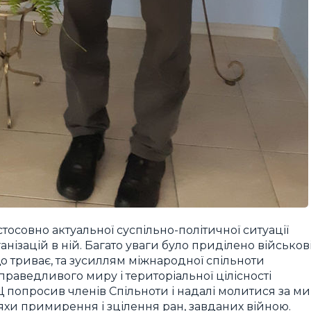
совно актуальної суспільно-політичної ситуації
ганізацій в ній. Багато уваги було приділено військов
що триває, та зусиллям міжнародної спільноти
праведливого миру і територіальної цілісності
 попросив членів Спільноти і надалі молитися за м
шляхи примирення і зцілення ран, завданих війною.