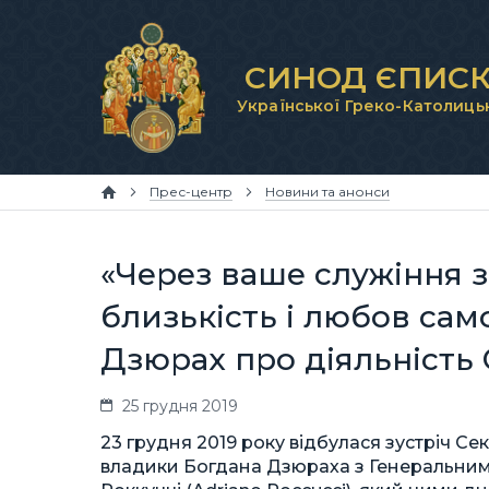
СИНОД ЄПИСК
Української Греко-Католиць
Прес-центр
Новини та анонси
«Через ваше служіння 
близькість і любов сам
Дзюрах про діяльність С
25 грудня 2019
23 грудня 2019 року відбулася зустріч 
владики Богдана Дзюраха з Генеральним 