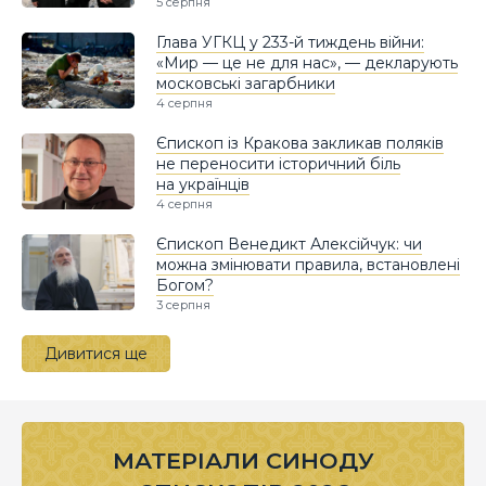
5 серпня
Глава УГКЦ у 233-й тиждень війни:
«Мир — це не для нас», — декларують
московські загарбники
4 серпня
Єпископ із Кракова закликав поляків
не переносити історичний біль
на українців
4 серпня
Єпископ Венедикт Алексійчук: чи
можна змінювати правила, встановлені
Богом?
3 серпня
Дивитися ще
МАТЕРІАЛИ СИНОДУ