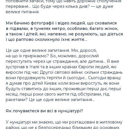
поповнити запаси, тому що навіть дорожнє сполучення
перерване… Що буде через кілька днів? — це дуже
велике питання.
Ми бачимо фотографії і відео людей, що сховалися
в підвалах, в тунелях метро, особливо, багато жінок,
а також і дітей, які, напевно, не розуміють, що діється
і що раптово сколихнуло їхнє життя…
Це ще одне велике запитання. Ми, дорослі,
на що їх прирікаємо? Бо, можливо, дорослий
переступить через це страждання, але дитина… Я вже
зустрічав в Італії та в інших країнах Європи людей, які
виросли під час Другої світової війни: скільки страждань
вони продовжують терпіти й сьогодні… Сьогодні вранці
я думав про дітей Києва: коли вони виростуть, як вони
будуть ставитись до інших, проживши перші дні, перші
місяці, перші роки свого життя під обстрілами, під
ракетами? Це ще одне велике запитання…
Як почуваєтеся ви всі в нунціатурі?
У нунціатурі ми знаємо, що ми розташовані в житловому
районі, що не є безпосередньо близьким до основних