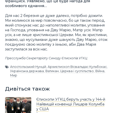
Франциск. Уявляємо, що це буде нагода для
особливого єднання…
Для нас 2 березня це дуже далеко, потрібно дожити.
Ми молимося за мир повсякчасно, бо це також період,
який спонукає нас до наполегливої молитви, уповання
на Господа, уповання на Діву Марію, Матір усіх: Матір
усіх, а не лише християнської Церкви. Ми, як християни,
знаємо, що мусульмани дуже шанують Діву Марію, отож
поєднуємо свою молитву з їхньою, аби Діва Марія
заступилася за всіх нас.
Пресслужба Секретаріату Синоду Єпископів УГКЦ
Апостольський Нунцій
,
Архиєпископ Вісвальдас Кульбокас
,
Українська держава
,
Ватикан
,
Церква і суспільство
,
Війна
,
Мир
Дивіться також
Єпископи УГКЦ беруть участь у 144-й
Найвищій конвенції Лицарів Колумба
у США