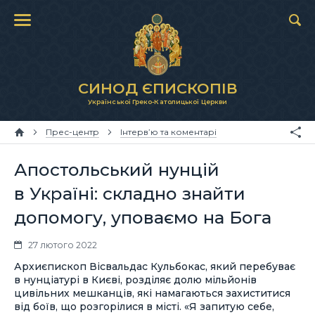
СИНОД ЄПИСКОПІВ
Української Греко-Католицької Церкви
Прес-центр
Інтерв’ю та коментарі
Апостольський нунцій
в Україні: складно знайти
допомогу, уповаємо на Бога
27 лютого 2022
Архиєпископ Вісвальдас Кульбокас, який перебуває
в нунціатурі в Києві, розділяє долю мільйонів
цивільних мешканців, які намагаються захиститися
від боїв, що розгорілися в місті. «Я запитую себе,