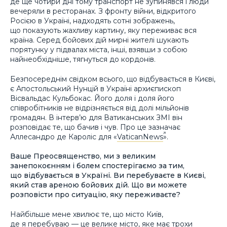
де ще чотири дні тому транспорт не зупинявся і люди
вечеряли в ресторанах. З фронту війни, відкритого
Росією в Україні, надходять сотні зображень,
що показують жахливу картину, яку переживає вся
країна. Серед бойових дій мирні жителі шукають
порятунку у підвалах міста, інші, взявши з собою
найнеобхідніше, тягнуться до кордонів.
Безпосереднім свідком всього, що відбувається в Києві,
є Апостольський Нунцій в Україні архиєпископ
Вісвальдас Кульбокас. Його доля і доля його
співробітників не відрізняється від долі мільйонів
громадян. В інтерв’ю для Ватиканських ЗМІ він
розповідає те, що бачив і чув. Про це зазначає
Аллесандро де Кароліс для «
VaticanNews
».
Ваше Преосвященство, ми з великим
занепокоєнням і болем спостерігаємо за тим,
що відбувається в Україні. Ви перебуваєте в Києві,
який став ареною бойових дій. Що ви можете
розповісти про ситуацію, яку переживаєте?
Найбільше мене хвилює те, що місто Київ,
де я перебуваю — це велике місто, яке має трохи