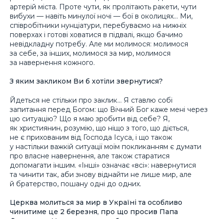
артерій міста. Проте чути, як пролітають ракети, чути
вибухи — навіть минулої ночі — бої в околицях… Ми,
співробітники нунціатури, перебуваємо на нижніх
поверхах і готові ховатися в підвалі, якщо бачимо
невідкладну потребу. Але ми молимося: молимося
за себе, за інших, молимося за мир, молимося
за навернення кожного.
З яким закликом Ви б хотіли звернутися?
Йдеться не стільки про заклик… Я ставлю собі
запитання перед Богом: що Вічний Бог каже мені через
цю ситуацію? Що я маю зробити від себе? Я,
як християнин, розумію, що ніщо з того, що діється,
не є прихованим від Господа Ісуса, і що також
у настільки важкій ситуації моїм покликанням є думати
про власне навернення, але також старатися
допомагати іншим. «Інші» означає «всі»: навернутися
та чинити так, аби знову віднайти не лише мир, але
й братерство, пошану одні до одних.
Церква молиться за мир в Україні та особливо
чинитиме це 2 березня, про що просив Папа