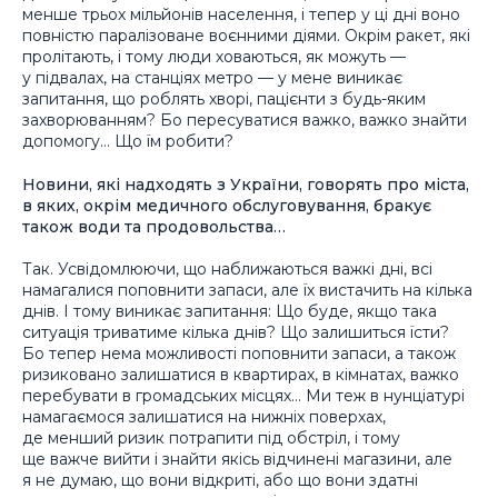
менше трьох мільйонів населення, і тепер у ці дні воно
повністю паралізоване воєнними діями. Окрім ракет, які
пролітають, і тому люди ховаються, як можуть —
у підвалах, на станціях метро — у мене виникає
запитання, що роблять хворі, пацієнти з будь-яким
захворюванням? Бо пересуватися важко, важко знайти
допомогу… Що їм робити?
Новини, які надходять з України, говорять про міста,
в яких, окрім медичного обслуговування, бракує
також води та продовольства…
Так. Усвідомлюючи, що наближаються важкі дні, всі
намагалися поповнити запаси, але їх вистачить на кілька
днів. І тому виникає запитання: Що буде, якщо така
ситуація триватиме кілька днів? Що залишиться їсти?
Бо тепер нема можливості поповнити запаси, а також
ризиковано залишатися в квартирах, в кімнатах, важко
перебувати в громадських місцях… Ми теж в нунціатурі
намагаємося залишатися на нижніх поверхах,
де менший ризик потрапити під обстріл, і тому
ще важче вийти і знайти якісь відчинені магазини, але
я не думаю, що вони відкриті, або що вони здатні