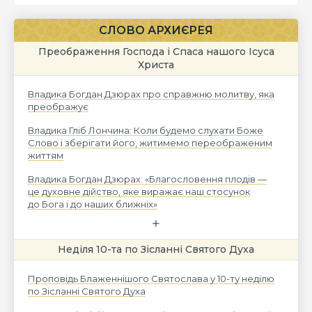
СЛОВО АРХИЄРЕЯ
Преображення Господа і Спаса нашого Ісуса
Христа
Владика Богдан Дзюрах про справжню молитву, яка
преображує
Владика Гліб Лончина: Коли будемо слухати Боже
Слово і зберігати його, житимемо переображеним
життям
Владика Богдан Дзюрах: «Благословення плодів —
це духовне дійство, яке виражає наш стосунок
до Бога і до наших ближніх»
Неділя 10-та по Зісланні Святого Духа
Проповідь Блаженнішого Святослава у 10-ту неділю
по Зісланні Святого Духа