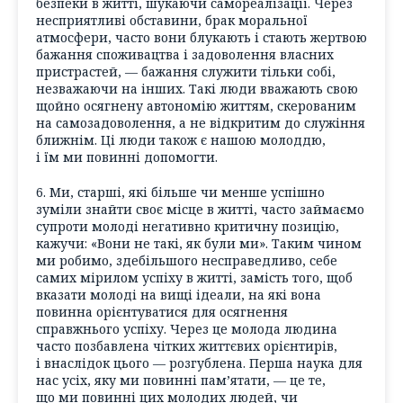
безпеки в житті, шукаючи самореалізації. Через
несприятливі обставини, брак моральної
атмосфери, часто вони блукають і стають жертвою
бажання споживацтва і задоволення власних
пристрастей, — бажання служити тільки собі,
незважаючи на інших. Такі люди вважають свою
щойно осягнену автономію життям, скерованим
на самозадоволення, а не відкритим до служіння
ближнім. Ці люди також є нашою молоддю,
і їм ми повинні допомогти.
6. Ми, старші, які більше чи менше успішно
зуміли знайти своє місце в житті, часто займаємо
супроти молоді негативно критичну позицію,
кажучи: «Вони не такі, як були ми». Таким чином
ми робимо, здебільшого несправедливо, себе
самих мірилом успіху в житті, замість того, щоб
вказати молоді на вищі ідеали, на які вона
повинна орієнтуватися для осягнення
справжнього успіху. Через це молода людина
часто позбавлена чітких життєвих орієнтирів,
і внаслідок цього — розгублена. Перша наука для
нас усіх, яку ми повинні пам’ятати, — це те,
що ми повинні цих молодих людей, чи