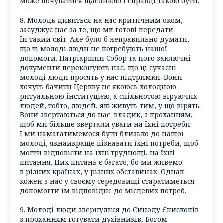
може почуватися щасливою і справді такою бути.
8. Молодь дивиться на нас критичним оком,
засуджує нас за те, що ми готові передати
їй такий світ. Але було б неправильно думати,
що ті молоді люди не потребують нашої
допомоги. Патріарший Собор та його заключні
документи переконують нас, що ці сучасні
молоді люди просять у нас підтримки. Вони
хочуть бачити Церкву не якоюсь холодною
ритуальною інституцією, а спільнотою віруючих
людей, тобто, людей, які живуть тим, у щó вірять.
Вони звертаються до нас, владик, з проханням,
щоб ми більше звертали уваги на їхні потреби.
І ми намагатимемося бути близько до нашої
молоді, якнайкраще пізнавати їхні потреби, щоб
могти відповісти на їхні труднощі, на їхні
питання. Цих питань є багато, бо ми живемо
в різних країнах, у різних обставинах. Однак
кожен з нас у своєму середовищі старатиметься
допомогти їм відповідно до місцевих потреб.
9. Молоді люди звернулися до Синоду Єпископів
з проханням готувати духівників, Богом