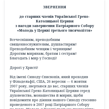
ЗВЕРНЕННЯ
до старших членів Української Греко-
Католицької Церкви
з нагоди завершення Патріаршого Собору
«Молодь у Церкві третього тисячоліття»
Всечеснішим, преподобним
священнослужителям, душпастирям!
Преподобним ченцям і черницям!
Дорогим мирянам, братам і сестрам!
Благодать і мир у Господі!
Дорогі у Христі!
Від імені Синоду Єпископів, який проходив
у Філадельфії, США, 26 вересня — 6 жовтня
2007 року, звертаюся до вас, старших членів
Української Греко-Католицької Церкви серед
духовенства, монашества й мирян, щоби
повідомити про діяння нашого Синоду стосовно
проведеного в 2007 році Патріаршого Собору