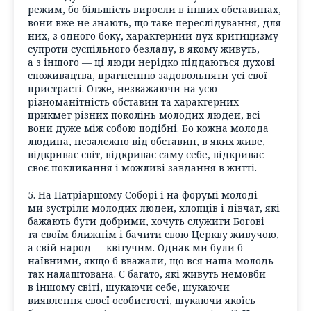
режим, бо більшість виросли в інших обставинах,
вони вже не знають, що таке переслідування, для
них, з одного боку, характерний дух критицизму
супроти суспільного безладу, в якому живуть,
а з іншого — ці люди нерідко піддаються духові
споживацтва, прагненню задовольняти усі свої
пристрасті. Отже, незважаючи на усю
різноманітність обставин та характерних
прикмет різних поколінь молодих людей, всі
вони дуже між собою подібні. Бо кожна молода
людина, незалежно від обставин, в яких живе,
відкриває світ, відкриває саму себе, відкриває
своє покликання і можливі завдання в житті.
5. На Патріаршому Соборі і на форумі молоді
ми зустріли молодих людей, хлопців і дівчат, які
бажають бути добрими, хочуть служити Богові
та своїм ближнім і бачити свою Церкву живучою,
а свій народ — квітучим. Однак ми були б
наївними, якщо б вважали, що вся наша молодь
так налаштована. Є багато, які живуть немовби
в іншому світі, шукаючи себе, шукаючи
виявлення своєї особистості, шукаючи якоїсь