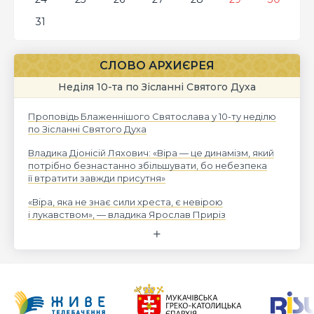
31
СЛОВО АРХИЄРЕЯ
Неділя 10-та по Зісланні Святого Духа
Проповідь Блаженнішого Святослава у 10-ту неділю
по Зісланні Святого Духа
Владика Діонісій Ляхович: «Віра — це динамізм, який
потрібно безнастанно збільшувати, бо небезпека
її втратити завжди присутня»
«Віра, яка не знає сили хреста, є невірою
і лукавством», — владика Ярослав Приріз