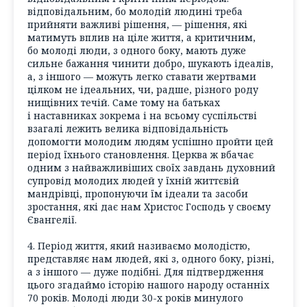
відповідальним, бо молодій людині треба
прийняти важливі рішення, — рішення, які
матимуть вплив на ціле життя, а критичним,
бо молоді люди, з одного боку, мають дуже
сильне бажання чинити добро, шукають ідеалів,
а, з іншого — можуть легко ставати жертвами
цілком не ідеальних, чи, радше, різного роду
нищівних течій. Саме тому на батьках
і наставниках зокрема і на всьому суспільстві
взагалі лежить велика відповідальність
допомогти молодим людям успішно пройти цей
період їхнього становлення. Церква ж вбачає
одним з найважливіших своїх завдань духовний
супровід молодих людей у їхній життєвій
мандрівці, пропонуючи їм ідеали та засоби
зростання, які дає нам Христос Господь у своєму
Євангелії.
4. Період життя, який називаємо молодістю,
представляє нам людей, які з, одного боку, різні,
а з іншого — дуже подібні. Для підтвердження
цього згадаймо історію нашого народу останніх
70 років. Молоді люди 30-х років минулого