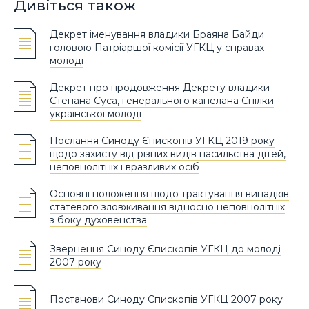
Дивіться також
Декрет іменування владики Браяна Байди
головою Патріаршої комісії УГКЦ у справах
молоді
Декрет про продовження Декрету владики
Степана Суса, генерального капелана Спілки
української молоді
Послання Синоду Єпископів УГКЦ 2019 року
щодо захисту від різних видів насильства дітей,
неповнолітніх і вразливих осіб
Основні положення щодо трактування випадків
статевого зловживання відносно неповнолітніх
з боку духовенства
Звернення Синоду Єпископів УГКЦ до молоді
2007 року
Постанови Синоду Єпископів УГКЦ 2007 року