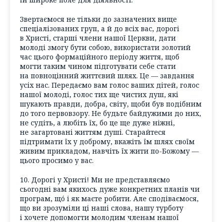
Звертаємося не тільки до зазначених вище
спеціалізованих груп, а й до всіх вас, дорогі
в Христі, старші члени нашої Церкви, дати
молоді змогу бути собою, використати золотий
час цього формаційного періоду життя, щоб
могти таким чином підготувати себе стати
на повноцінний життєвий шлях. Це — завдання
усіх нас. Передаємо вам голос ваших дітей, голос
нашої молоді, голос тих ще чистих душ, які
шукають правди, добра, світу, щоби був подібним
до того первовзору. Не будьте байдужими до них,
не судіть, а любіть їх, бо це ще дуже ніжні,
не загартовані життям душі. Старайтеся
підтримати їх у доброму, вкажіть їм шлях своїм
живим прикладом, навчіть їх жити по-Божому —
цього просимо у вас.
10. Дорогі у Христі! Ми не представляємо
сьогодні вам якихось дуже конкретних планів чи
програм, щó і як маєте робити. Але сподіваємося,
що ви зрозуміли ці наші слова, нашу турботу
і хочете допомогти молодим членам нашої