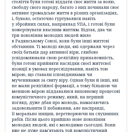
століття були готові віддати своє життя за волю,
свободу свого народу, багато з них починали своє
активне громадське життя в різних організаціях,
і, бувало, остаточно гуртувалися навіть
у збройних силах, наприклад УПА, і готові були
пожертвувати власним життям. Відтак, два чи
три покоління молодих людей жило
в Радянському Союзі, коли були інші життєві
обставини. Ті молоді люди, які одержали через
своїх батьків дар активної віри, глибоко
усвідомлювали свою релігійну приналежність,
були готові прийняти наслідки своєї життєвої
позиції в умовах переслідування, навіть тою
мірою, що ставали ісповідниками чи
мучениками за святу віру. Однак були й інші, які
не мали релігійної формації, а тому більшою чи
меншою мірою піддавалися виховному процесові
комуністичного режиму, який, на перший
погляд, дуже дбав про молодь, намагаючись
задовольнити її побажання, але насправді,
її морально нищив, перетворюючи на слухняних
рабів. Після цього прийшло нове покоління
молодих людей, які є молодими сьогодні. Вони
вже не дуже пам’ятають той комуністичний