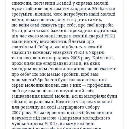
єпископи, поставили Комісії у справах молоді
дуже особливе щодо змісту завдання. Ми бажали
зрозуміти, пізнати, чого потребують наші молоді
люди, намагаючись почути від них самих,
що вони самі скажуть про себе, про свої потреби.
На підставі такого бажання проходила підготовка,
під час якого молоді люди в кожній єпархії УГКЦ
мали нагоду висловитися. Йдеться про
єпархіальні Собори, які відбулися в кожній
єпархії та кожному екзархаті УГКЦ в Україні
та на поселеннях впродовж 2006 року. Крім того,
проходили ще єпархіальні з’їзди, на яких
молодим людям ставили питання: що ви скажете
про себе? що ми маємо зробити, щоб вам
допомогти? Зроблено було також опитування
серед молодих людей, два з них — професійні,
щоб ще краще пізнати внутрішній світ,
зацікавлення нашої молоді. Всі ці матеріали були
зібрані, опрацьовані Комісією у справах молоді
для розгляду на сесії Патріаршого Собору
2007 року. На завершення цієї сесії було видано
документ під назвою «Напрямки молодіжного
душпастирства УГКЦ», в якому вміщені
пропозиції делегатів до Синоду Єпископів,