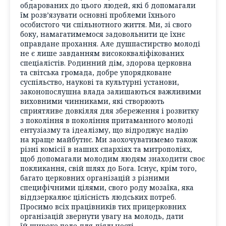
обдарованих до цього людей, які б допомагали
їм розв’язувати основні проблеми їхнього
особистого чи спільнотного життя. Ми, зі свого
боку, намагатимемося задовольнити це їхнє
оправдане прохання. Але душпастирство молоді
не є лише завданням висококваліфікованих
спеціалістів. Родинний дім, здорова церковна
та світська громада, добре упорядковане
суспільство, наукові та культурні установи,
законопослушна влада залишаються важливими
виховними чинниками, які створюють
сприятливе довкілля для збереження і розвитку
з покоління в покоління притаманного молоді
ентузіазму та ідеалізму, що відроджує надію
на краще майбутнє. Ми заохочуватимемо також
різні комісії в наших єпархіях та митрополіях,
щоб допомагали молодим людям знаходити своє
покликання, свій шлях до Бога. Існує, крім того,
багато церковних організацій з різними
специфічними цілями, свого роду мозаїка, яка
віддзеркалює цілісність людських потреб.
Просимо всіх працівників тих прицерковних
організацій звернути увагу на молодь, дати
їй широке поле для діяльності.