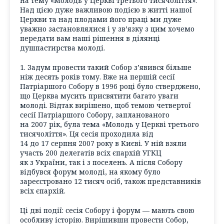
на тему «Молодь у Церкві третього тисячоліття».
Над цією дуже важливою подією в житті нашої
Церкви та над плодами його праці ми дуже
уважно застановлялися і у зв’язку з цим хочемо
передати вам наші рішення в ділянці
душпастирства молоді.
1. Задум провести такий Собор з’явився більше
ніж десять років тому. Вже на першій сесії
Патріаршого Собору в 1996 році було стверджено,
що Церква мусить присвятити багато уваги
молоді. Відтак вирішено, щоб темою четвертої
сесії Патріаршого Собору, запланованого
на 2007 рік, була тема «Молодь у Церкві третього
тисячоліття». Ця сесія проходила від
14 до 17 серпня 2007 року в Києві. У ній взяли
участь 200 делегатів всіх єпархій УГКЦ
як з України, так і з поселень. А після Собору
відбувся форум молоді, на якому було
зареєстровано 12 тисяч осіб, також представників
всіх єпархій.
Ці дві події: сесія Собору і форум — мають свою
особливу історію. Вирішивши провести Собор,