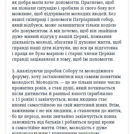
як добра мати хоче допомогти. Прагнемо, щоб
ви пізнали ситуацію і зробили зі свого боку все
можливе, щоб підтримати молодих людей. Без
вашої співпраці і допомоги Патріарший собор,
який відбувся, може залишитися тільки подією
або документом. А ми хочемо, щоб він знайшов
дуже живий відгук у нашій Церкві, пожвавив
діяльність молоді, збагатив її духовне життя, щоб
справді наші діти відчули, що вся ця підготовка
і праця не була марною і старші члени Церкви
справді зацікавлені в тому, щоб їм допомогти.
3. Аналізуючи доробок Собору та молодіжного
форуму, хочу застановитися над самим поняттям
молодості. Молодість — це не тільки певне число
прожитих років, а стан душі, який починається
після дитинства й ранньої юності (приблизно
з 15 років) і закінчується, коли людина стає
вповні самостійною на свій життєвий шлях. Втім,
важливим є не вік людини, а ставлення до життя,
бо це період, коли звичайно закінчується повна
залежність від батьків і робляться перші кроки
в самостійне життя. Отже, молодість є дуже
відповідальним і критичним періодом: