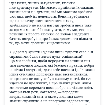
ідеалістів, чи тих загублених, любити
і не критикувати. Ми маємо прийняти їх такими,
якими вони є, і думати, щó ми можемо зробити
для них, щоб їм допомогти. Вони перебувають
ще на початку свого життєвого шляху,
здебільшого не мали нагоди зробити щось таке,
за що ми могли б їх шанувати, тому ми, старші,
повинні їх просто любити, бо любов є відкрита,
бачить потребу і щиро бажає допомогти пізнати
те, що може зробити їх щасливими.
7. Дорогі у Христі! Будьмо щирі супроти себе. Чи
справді ми були в житті дуже успішними?
Що ми зробили, щоби передати належний світ
тим молодим людям, які бажають правди, добра
й світла і хочуть віддати себе високій ідеї? Такий
іспит сумління допоможе нам застановитися,
виправити не одну хибу в нашому житті, бо тут
йдеться не про чужих, а про наших дітей, яким
ми хочемо передати щось добре, не тільки якісь
матеріальні речі, багатство, — передати
впорядкований світ, в якому людина може
знайти справжнє, а не поверхове задоволення,