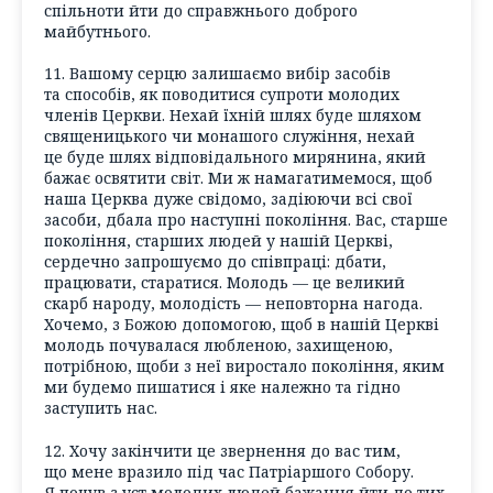
спільноти йти до справжнього доброго
майбутнього.
11. Вашому серцю залишаємо вибір засобів
та способів, як поводитися супроти молодих
членів Церкви. Нехай їхній шлях буде шляхом
священицького чи монашого служіння, нехай
це буде шлях відповідального мирянина, який
бажає освятити світ. Ми ж намагатимемося, щоб
наша Церква дуже свідомо, задіюючи всі свої
засоби, дбала про наступні покоління. Вас, старше
покоління, старших людей у нашій Церкві,
сердечно запрошуємо до співпраці: дбати,
працювати, старатися. Молодь — це великий
скарб народу, молодість — неповторна нагода.
Хочемо, з Божою допомогою, щоб в нашій Церкві
молодь почувалася любленою, захищеною,
потрібною, щоби з неї виростало покоління, яким
ми будемо пишатися і яке належно та гідно
заступить нас.
12. Хочу закінчити це звернення до вас тим,
що мене вразило під час Патріаршого Собору.
Я почув з уст молодих людей бажання йти до тих