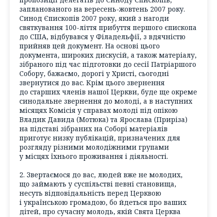
запланованого на вересень-жовтень 2007 року.
Синод Єпископів 2007 року, який з нагоди
святкування 100-ліття прибуття першого єпископа
до США, відбувався у Філадельфії, з вдячністю
прийняв цей документ. На основі цього
документа, широких дискусій, а також матеріалу,
зібраного під час підготовки до сесії Патріаршого
Собору, бажаємо, дорогі у Христі, сьогодні
звернутися до вас. Крім цього звернення
до старших членів нашої Церкви, буде ще окреме
синодальне звернення до молоді, а в наступних
місяцях Комісія у справах молоді під опікою
Владик Давида (Мотюка) та Ярослава (Приріза)
на підставі зібраних на Соборі матеріалів
приготує низку публікацій, призначених для
розгляду різними молодіжними групами
у місцях їхнього проживання і діяльності.
2. Звертаємося до вас, людей вже не молодих,
що займають у суспільстві певні становища,
несуть відповідальність перед Церквою
і українською громадою, бо йдеться про ваших
дітей, про сучасну молодь, якій Свята Церква