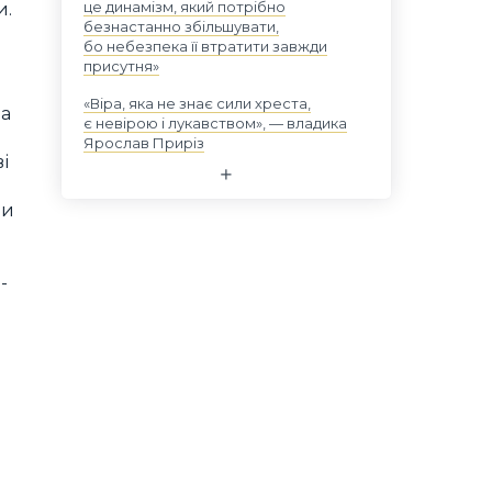
це динамізм, який потрібно
и.
безнастанно збільшувати,
бо небезпека її втратити завжди
присутня»
«Віра, яка не знає сили хреста,
па
є невірою і лукавством», — владика
Ярослав Приріз
і
ви
-