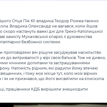
тішого Отця Пія ХІІ владика Теодор Ромжа таємно
копа. Владика Олександр не вагався, коли йшов
о скоро настануть важкі дні для Греко-Католицької
і захисту Мукачівської єпархії, її духовенства
оталітарної безбожної системи.
и проповідями він рішуче засуджував насильство
их до витривалості у вірі своїх батьків. Тож не дивно,
стими нічними допитами та застрашуваннями
рону. Натомість рідним, які радили йому втечею
священник, і тому моє місце тут, коло моїх вірних.
Він і їм не признався, що його висвятили на єпископа.
аці, працівники КДБ вирішили знешкодити