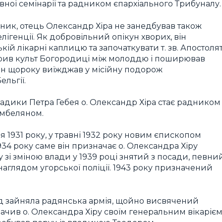
ої семінарії та радником єпархіального Трибуналу.
ик, отець Олександр Хіра не занедбував також
лігенції. Як добровільний опікун хворих, він
ій лікарні каплицю та започаткувати т. зв. Апостоля
рив культ Богородиці між молоддю і поширював
ін щороку виїжджав у місійну подорож
ельгії.
владики Петра Гебея о. Олександр Хіра стає радником
амбеляном.
я 1931 року, у травні 1932 року новим єпископом
34 року саме він призначає о. Олександра Хіру
у зі зміною влади у 1939 році знятий з посади, певни
наглядом угорської поліції. 1943 року призначений
род зайняла радянська армія, щойно висвячений
чив о. Олександра Хіру своїм генеральним вікарієм