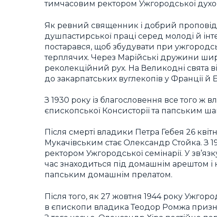
тимчасовим ректором Ужгородської духовн
Як ревний священник і добрий проповідн
душпастирської праці серед молоді й інте
постарався, щоб збудувати при ужгородськ
терплячих. Через Марійські дружини ши
реколекційний рух. На Великодні свята в
до закарпатських вуглекопів у Франції й Б
З 1930 року із благословення все того ж 
єпископської Консисторії та папським ш
Після смерті владики Петра Гебея 26 квітн
Мукачівським стає Олександр Стойка. З 19
ректором Ужгородської семінарії. У зв’язк
час знаходиться під домашнім арештом і 
папським домашнім прелатом.
Після того, як 27 жовтня 1944 року Ужго
в єпископи владика Теодор Ромжа призна