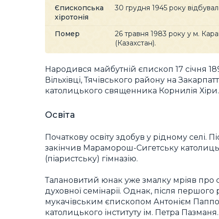
Єпископська
30 грудня 1945 року відбувал
хіротонія
Помер
26 травня 1983 року у м. Кар
(Казахстан).
Народився майбутній єпископ 17 січня 189
Вільхівці, Тячівського району на Закарпатті
католицького священника Корнилія Хіри.
Освіта
Початкову освіту здобув у рідному селі. П
закінчив Мараморош-Сигетську католиц
(піаристську) гімназію.
Талановитий юнак уже змалку мріяв про с
духовної семінарії. Однак, після першог
мукачівським єпископом Антонієм Паппо
католицького інституту ім. Петра Пазманя. 