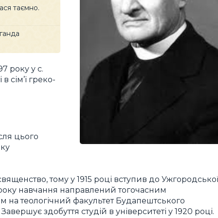
ася таємно.
аганда
7 року у с.
 в сім’ї греко-
ісля цього
ьку
вященство, тому у 1915 році вступив до Ужгородсько
о року навчання направлений тогочасним
м на теологічний факультет Будапештського
Завершує здобуття студій в університеті у 1920 році.