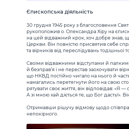
Єпископська діяльність
30 грудня 1945 року з благословення Свя
рукоположив о. Олександра Хіру на єпис
на цей відважний крок, хоч добре знав, щ
Церкви. Він повністю присвятив себе справ
та вірників від переслідувань тодішньої т
Своїми відважними відступами й палким
й безправ’я і не перестав заохочувати вірн
що НКВД постійно чигало на нього й ча
намагались перетягнути його на свою сто
рятувати своє життя, він відповідав: «Я — 
А зі мною хай діється те, що Бог дасть!». 
Отримавши рішучу відмову щодо співпр
непокірного.