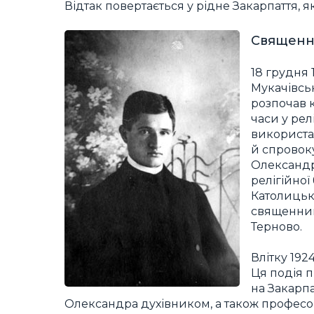
Відтак повертається у рідне Закарпаття, 
Священн
18 грудня 
Мукачівськ
розпочав 
часи у рел
використа
й спровоку
Олександр
релігійної
Католицьк
священнико
Терново.
Влітку 192
Ця подія 
на Закарпа
Олександра духівником, а також професоро