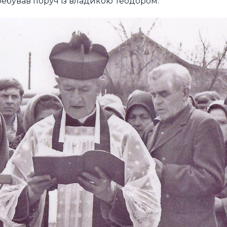
еребував поруч із владикою Теодором.