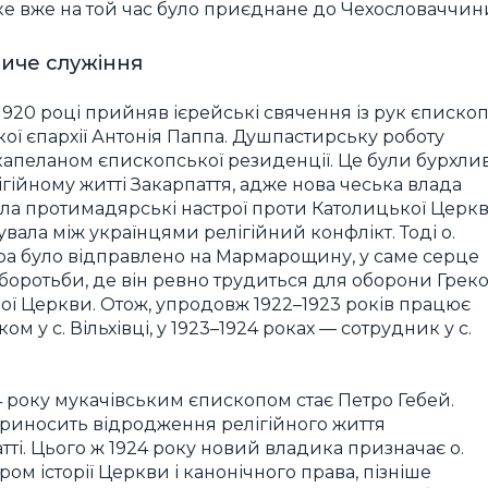
яке вже на той час було приєднане до Чехословаччин
иче служіння
1920 році прийняв ієрейські свячення із рук єписко
ої єпархії Антонія Паппа. Душпастирську роботу
капеланом єпископської резиденції. Це були бурхлив
ігійному житті Закарпаття, адже нова чеська влада
ла протимадярські настрої проти Католицької Церк
вала між українцями релігійний конфлікт. Тоді о.
а було відправлено на Мармарощину, у саме серце
 боротьби, де він ревно трудиться для оборони Греко
ої Церкви. Отож, упродовж 1922–1923 років працює
м у с. Вільхівці, у 1923–1924 роках — сотрудник у с.
4 року мукачівським єпископом стає Петро Гебей.
приносить відродження релігійного життя
тті. Цього ж 1924 року новий владика призначає о.
м історії Церкви і канонічного права, пізніше