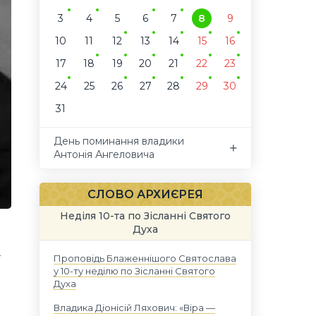
3
4
5
6
7
8
9
10
11
12
13
14
15
16
17
18
19
20
21
22
23
24
25
26
27
28
29
30
31
День поминання владики
Антонія Ангеловича
СЛОВО АРХИЄРЕЯ
Неділя 10-та по Зісланні Святого
Духа
Проповідь Блаженнішого Святослава
ї
у 10-ту неділю по Зісланні Святого
Духа
Владика Діонісій Ляхович: «Віра —