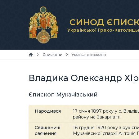
СИНОД ЄПИСК
Української Греко-Католиць
Єпископи
Усопші єпископи
Владика Олександр Хір
Єпископ Мукачівський
Народився
17 січня 1897 року у с. Вільхів
району на Закарпатті.
Священичі
18 грудня 1920 року з рук єп
свячення
Мукачівської єпархії Антонія 