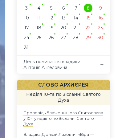
3
4
5
6
7
8
9
10
11
12
13
14
15
16
17
18
19
20
21
22
23
24
25
26
27
28
29
30
31
День поминання владики
Антонія Ангеловича
СЛОВО АРХИЄРЕЯ
Неділя 10-та по Зісланні Святого
Духа
Проповідь Блаженнішого Святослава
у 10-ту неділю по Зісланні Святого
Духа
Владика Діонісій Ляхович: «Віра —