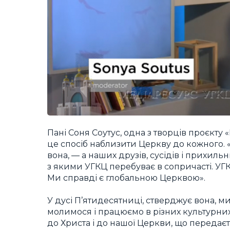
Пані Соня Соутус, одна з творців проєкту
це спосіб наблизити Церкву до кожного. «У
вона, — а наших друзів, сусідів і прихиль
з якими УГКЦ перебуває в сопричасті. УГК
Ми справді є глобальною Церквою».
У дусі П’ятидесятниці, стверджує вона, 
молимося і працюємо в різних культурних 
до Христа і до нашої Церкви, що передаєть