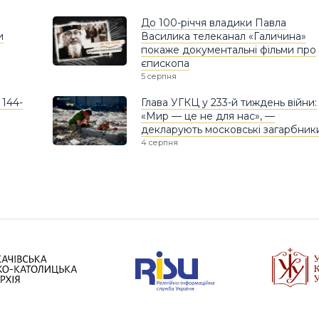
До 100-річчя владики Павла
и
Василика телеканал «Галичина»
покаже документальні фільми про
єпископа
5 серпня
 144-
Глава УГКЦ у 233-й тиждень війни:
«Мир — це не для нас», —
декларують московські загарбник
4 серпня