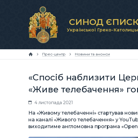
СИНОД ЄПИСК
Української Греко-Католиць
Прес-центр
Новини та анонси
«Спосіб наблизити Церк
«Живе телебачення» го
4 листопада 2021
На «Живому телебаченні» стартував нови
на каналі «Живого телебачення» у YouTube
виходитиме англомовна програма «Open Ch