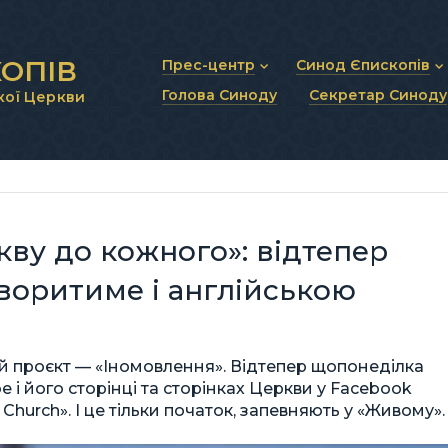
ОПІВ
Прес-центр
Синод Єпископів
Голова Синоду
Секретар Синоду
кої Церкви
Новини та анонси
Статут Синоду Єписко
Інтерв’ю та коментарі
Регламент Синоду Єп
Проповіді та промови
Положення про Голов
Молитовне прикликанн
Синодальні органи
Секретаріат Синоду
Контактна інформація
ву до кожного»: відтепер
воритиме і англійською
й проєкт — «Іномовлення». Відтепер щопонеділка
 і його сторінці та сторінках Церкви у Facebook
urch». І це тільки початок, запевняють у «Живому».