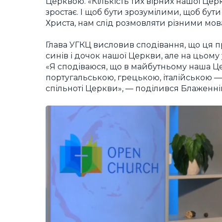
Церквою. «Кількість тих вірних нашої Це
зростає. І щоб бути зрозумілими, щоб бу
Христа, нам слід розмовляти різними мова
Глава УГКЦ висловив сподівання, що ця
синів і дочок нашої Церкви, але на цьому 
«Я сподіваюся, що в майбутньому наша 
португальською, грецькою, італійською — 
спільноті Церкви», — поділився Блаженн