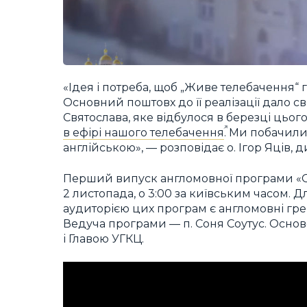
«Ідея і потреба, щоб „Живе телебачення“ 
Основний поштовх до її реалізації дало с
Святослава, яке відбулося в березці цьо
в ефірі нашого телебачення
. Ми побачили
англійською», — розповідає о. Ігор Яців,
Перший випуск англомовної програми «Op
2 листопада, о 3:00 за київським часом. Д
аудиторією цих програм є англомовні грек
Ведуча програми — п. Соня Соутус. Основ
і Главою УГКЦ.