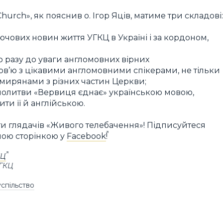
rch», як пояснив о. Ігор Яців, матиме три складові:
чових новин життя УГКЦ в Україні і за кордоном,
о разу до уваги англомовних вірних
в’ю з цікавими англомовними спікерами, не тільки
мирянами з різних частин Церкви;
олитви «Вервиця єднає» українською мовою,
ти її й англійською.
ти глядачів «Живого телебачення»! Підписуйтеся
шою сторінкою у
Facebook
!
КЦ
УГКЦ
успільство