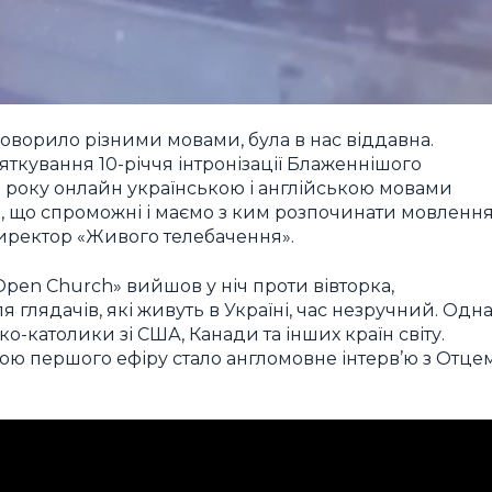
говорило різними мовами, була в нас віддавна.
вяткування 10-річчя інтронізації Блаженнішого
го року онлайн українською і англійською мовами
, що спроможні і маємо з ким розпочинати мовленн
 директор «Живого телебачення».
en Church» вийшов у ніч проти вівторка,
ля глядачів, які живуть в Україні, час незручний. Одн
о-католики зі США, Канади та інших країн світу.
ою першого ефіру стало англомовне інтерв’ю з Отце