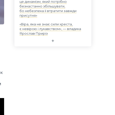
це динамізм, який потрібно
безнастанно збільшувати,
бо небезпека її втратити завжди
присутня»
«Віра, яка не знає сили хреста,
є невірою і лукавством», — владика
Ярослав Приріз
я
ак
м