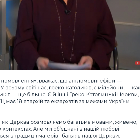
 «Іномовлення», вважає, що англомовні ефіри —
 всьому світі нас, греко-католиків, є мільйони, — ка
ників — ще більше. Є й інші Греко-Католицькі Церкви,
Ц має 18 єпархій та екзархатів за межами України.
ми як Церква розмовляємо багатьма мовами, живемо,
контекстах. Але ми об’єднані в нашій любові
ся в традиції матерів і батьків нашої Церкви.