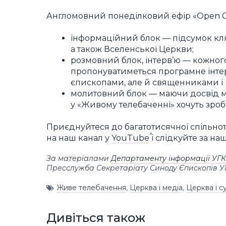
Англомовний понеділковий ефір «Open Chu
інформаційний блок — підсумок клю
а також Вселенської Церкви;
розмовний блок, інтерв’ю — кожног
пропонуватиметься програмне інтер
єпископами, але й священниками і 
молитовний блок — маючи досвід м
у «Живому телебаченні» хочуть зроби
Приєднуйтеся до багатотисячної спільно
на наш канал у
YouTube
і слідкуйте за на
За матеріалами
Департаменту інформації УГ
Пресслужба Секретаріату Синоду Єпископів 
Живе телебачення
,
Церква і медіа
,
Церква і с
Дивіться також