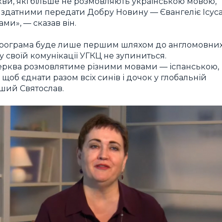
ркви, які більше не розмовляють українською мовою,
ти здатними передати Добру Новину — Євангеліє Ісус
ми», — сказав він.
 програма буде лише першим шляхом до англомовни
у своїй комунікації УГКЦ не зупиниться.
Церква розмовлятиме різними мовами — іспанською,
щоб єднати разом всіх синів і дочок у глобальній
іший Святослав.