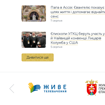
Папа в Ассізі: Євангеліє показує
шлях життя і допомагає віднайт
сенс
7 серпня
Єпископи УГКЦ беруть участь у
й Найвищій конвенції Лицарів
Колумба у США
5 серпня
Дивитися ще