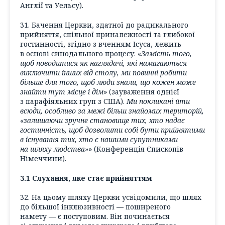
Англії та Уельсу).
31. Бачення Церкви, здатної до радикального
прийняття, спільної приналежності та глибокої
гостинності, згідно з вченням Ісуса, лежить
в основі синодального процесу: «
Замість того,
щоб поводитися як наглядачі, які намагаються
виключити інших від столу, ми повинні робити
більше для того, щоб люди знали, що кожен може
знайти тут місце і дім
» (зауваження однієї
з парафіяльних груп з США).
Ми покликані йти
всюди, особливо за межі більш знайомих територій,
«залишаючи зручне становище тих, хто надає
гостинність, щоб дозволити собі бути прийнятими
в існування тих, хто є нашими супутниками
на шляху людства»
» (Конференція Єпископів
Німеччини).
3.1 Слухання, яке стає прийняттям
32. На цьому шляху Церкви усвідомили, що шлях
до більшої інклюзивності — поширеного
намету — є поступовим. Він починається