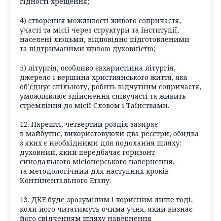
гідності хрещення;
4) створення можливості живого сопричастя,
участі та місії через структури та інституції,
населені людьми, відповідно підготовленими
та підтриманими живою духовністю;
5) літургія, особливо євхаристійна літургія,
джерело і вершина християнського життя, яка
об’єднує спільноту, робить відчутним сопричастя,
уможливлює здійснення співучасті та живить
стремління до місії Словом і Таїнствами.
12. Нарешті, четвертий розділ зазирає
в майбутнє, використовуючи два реєстри, обидва
з яких є необхідними для подолання шляху:
духовний, який передбачає горизонт
синодального місіонерського навернення,
та методологічний для наступних кроків
Континентального Етапу.
13. ДКЕ буде зрозумілим і корисним лише тоді,
коли його читатимуть очима учня, який визнає
його свідченням шляху навернення