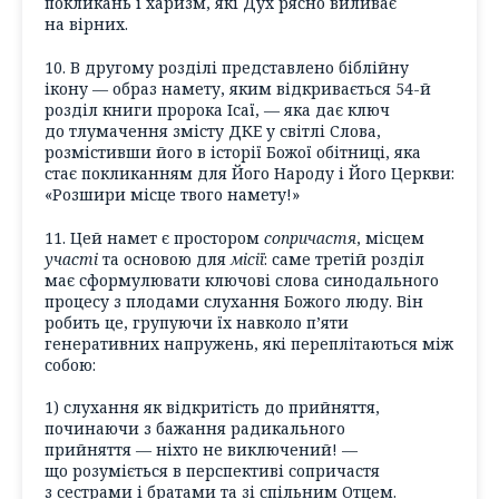
покликань і харизм, які Дух рясно виливає
на вірних.
10. В другому розділі представлено біблійну
ікону — образ намету, яким відкривається 54-й
розділ книги пророка Ісаї, — яка дає ключ
до тлумачення змісту ДКЕ у світлі Слова,
розмістивши його в історії Божої обітниці, яка
стає покликанням для Його Народу і Його Церкви:
«Розшири місце твого намету!»
11. Цей намет є простором
сопричастя
, місцем
участі
та основою для
місії
: саме третій розділ
має сформулювати ключові слова синодального
процесу з плодами слухання Божого люду. Він
робить це, групуючи їх навколо п’яти
генеративних напружень, які переплітаються між
собою:
1) слухання як відкритість до прийняття,
починаючи з бажання радикального
прийняття — ніхто не виключений! —
що розуміється в перспективі сопричастя
з сестрами і братами та зі спільним Отцем.