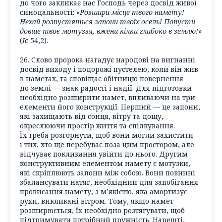
до чого закликає нас Господь через досвід живої
синодальності: «
Розшири місце твого намету!
Нехай розпустяться запони твоїх осель! Попусти
довше твоє мотуззя, вжени кілки глибоко в землю!
»
(
Іс
54,2).
26. Слово пророка нагадує народові на вигнанні
досвід виходу і подорожі пустелею, коли він жив
в наметах, та сповіщає обітницю повернення
до землі — знак радості і надії. Для підготовки
необхідно розширити намет, впливаючи на три
елементи його конструкції. Перший — це запони,
які захищають від сонця, вітру та дощу,
окреслюючи простір життя та спілкування.
Їх треба розгорнути, щоб вони могли захистити
і тих, хто ще перебуває поза цим простором, але
відчуває покликання увійти до нього. Другим
конструктивним елементом намету є мотузки,
які скріплюють запони між собою. Вони повинні
збалансувати натяг, необхідний для запобігання
провисання намету, з м’якістю, яка амортизує
рухи, викликані вітром. Тому, якщо намет
розширюється, їх необхідно розтягувати, щоб
підтримувати потрібний пружність. Нарешті,