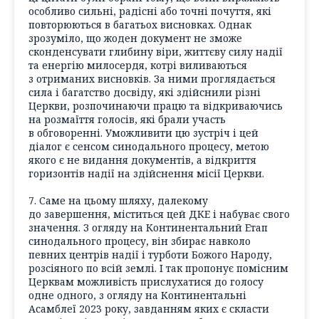
особливо сильні, радісні або точні почуття, які
повторюються в багатьох висновках. Однак
зрозуміло, що жоден документ не зможе
сконденсувати глибину віри, життєву силу надії
та енергію милосердя, котрі виливаються
з отриманих висновків. За ними проглядається
сила і багатство досвіду, які здійснили різні
Церкви, розпочинаючи працю та відкриваючись
на розмаїття голосів, які брали участь
в обговоренні. Уможливити цю зустріч і цей
діалог є сенсом синодального процесу, метою
якого є не видання документів, а відкриття
горизонтів надії на здійснення місії Церкви.
7. Саме на цьому шляху, далекому
до завершення, міститься цей ДКЕ і набуває свого
значення. З огляду на Континентальний Етап
синодального процесу, він збирає навколо
певних центрів надії і турботи Божого Народу,
розсіяного по всій землі. І так пропонує помісним
Церквам можливість прислухатися до голосу
одне одного, з огляду на Континентальні
Асамблеї 2023 року, завданням яких є скласти