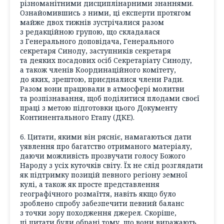
різноманітними дисциплінарними знаннями.
Ознайомившись з ними, ці експерти протягом
майже двох тижнів зустрічалися разом
з редакційною групою, що складалася
з Генерального доповідача, Генерального
секретаря Синоду, заступників секретаря
та деяких посадових осіб Секретаріату Синоду,
а також членів Координаційного комітету,
до яких, зрештою, приєдналися члени Ради.
Разом вони працювали в атмосфері молитви
та розпізнавання, щоб поділитися плодами своєї
праці з метою підготовки цього Документу
Континентального Етапу (ДКЕ).
6. Цитати, якими він рясніє, намагаються дати
уявлення про багатство отриманого матеріалу,
даючи можливість прозвучати голосу Божого
Народу з усіх куточків світу. Їх не слід розглядати
як підтримку позицій певного регіону земної
кулі, а також як просте представлення
географічного розмаїття, навіть якщо було
зроблено спробу забезпечити певний баланс
з точки зору походження джерел. Скоріше,
ці цитати були обрані тому, що вони виражають