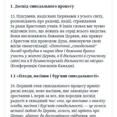
1. Досвід синодального процесу
15. Підсумки, надіслані Церквами з усього світу,
розповідають про радощі, надії, страждання
та рани Христових учнів. В їхніх словах ми чуємо
відгомін того, що лежить на серці всього людства.
Вони висловлюють бажання Церкви, яка прямує
з Христом під проводом Духа, виконуючи свою
місію євангелізації. «
Поточний „синодальний“
досвід пробудив в мирян ідею і бажання брати
участь у житті Церкви, в її діяльності в сучасному
світі та в її душпастирській діяльності на місцях
»
(Конференція Єпископів Канади).
1.1 «Плоди, насіння і бур’яни синодальності»
16. Перший етап синодального процесу приніс
рясні плоди, нове насіння, яке заповідає нове
зростання і, перш за все, він породив досвід
радості в складний час: «
те, що випливає з аналізу
плодів, насіння і бур’янів синодальності, — це голоси
великої любові до Церкви, голоси, які мріють про
Церкву, здатну до достовірного свідчення, про