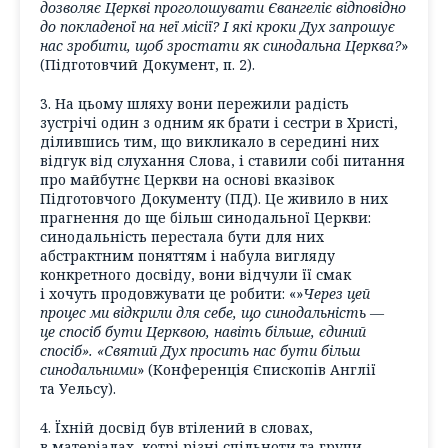
дозволяє Церкві проголошувати Євангеліє відповідно
до покладеної на неї місії? І які кроки Дух запрошує
нас зробити, щоб зростати як синодальна Церква?
»
(Підготовчий Документ, п. 2).
3. На цьому шляху вони пережили радість
зустрічі один з одним як брати і сестри в Христі,
ділившись тим, що викликало в середині них
відгук від слухання Слова, і ставили собі питання
про майбутнє Церкви на основі вказівок
Підготовчого Документу (ПД). Це живило в них
прагнення до ще більш синодальної Церкви:
синодальність перестала бути для них
абстрактним поняттям і набула вигляду
конкретного досвіду, вони відчули її смак
і хочуть продовжувати це робити: «»
Через цей
процес ми відкрили для себе, що синодальність —
це спосіб бути Церквою, навіть більше, єдиний
спосіб». «Святий Дух просить нас бути більш
синодальними
» (Конференція Єпископів Англії
та Уельсу).
4. Їхній досвід був втілений в словах,
в матеріалах, котрі різні спільноти та групи