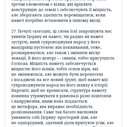
третім елементом є кілки, які кріплять
конструкцію до землі і забезпечують її міцність,
але зберігають здатність переміщатися, коли
намет потрібно встановити в іншому місці.
27. Почуті сьогодні, ці слова Ісаї запрошують нас
уявити Церкву як намет, чи радше як намет
зустрічі, який супроводжував народ у його
мандрівці пустелею: він покликаний, отже,
розширюватися, але також і змінити місце
локації. В його центрі — скинія, тобто присутність
Господа. Міцність намету забезпечується
міцністю його кілків, тобто основ віри, які
не змінюються, але можуть бути перенесені
і посаджені на все новий ґрунт, щоб намет міг
супроводжувати народ на його шляху в історії.
Нарешті, щоб не провисати, структура намету
повинна утримувати в рівновазі різні поштовхи
і напруження, яким вона піддається:
це метафора, яка виражає необхідність
розпізнавання. Саме так багато висновків
уявляють собі Церкву: просторий дім, але
не однорідний, здатний дати притулок усім, але