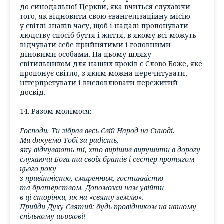
до синодальної Церкви, яка вчиться слухаючи
того, як відновити свою євангелізаційну місію
у світлі знаків часу, щоб і надалі пропонувати
людству спосіб буття і життя, в якому всі можуть
відчувати себе прийнятими і головними
дійовими особами. На цьому шляху
світильником для наших кроків є Слово Боже, яке
пропонує світло, з яким можна перечитувати,
інтерпретувати і висловлювати пережитий
досвід.
14. Разом молімося:
Господи, Ти зібрав весь Свій Народ на Синоді.
Ми дякуємо Тобі за радість,
яку відчувають ті, хто вирішив вирушити в дорогу
слухаючи Бога та своїх братів і сестер протягом
цього року
з привітністю, смиренням, гостинністю
та братерством. Допоможи нам увійти
в ці сторінки, як на «святу землю».
Прийди Духу Святий: будь провідником на нашому
спільному шляхові!