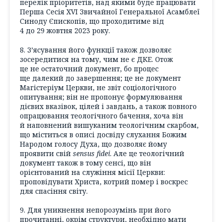
перелік пріоритетів, над якими буде працювати
Перша Сесія XVI Звичайної Генеральної Асамблеї
Синоду Єпископів, що проходитиме від
4 до 29 жовтня 2023 року.
8. З’ясування його функції також дозволяє
зосередитися на тому, чим не є ДКЕ. Отож
це не остаточний документ, бо процес
ще далекий до завершення; це не документ
Магістеріум Церкви, не звіт соціологічного
опитування; він не пропонує формулювання
дієвих вказівок, цілей і завдань, а також повного
опрацювання теологічного бачення, хоча він
й наповнений вишуканим теологічним скарбом,
що міститься в описі досвіду слухання Божим
Народом голосу Духа, що дозволяє йому
проявити свій
sensus fidei
. Але це теологічний
документ також в тому сенсі, що він
орієнтований на служіння місії Церкви:
проповідувати Христа, котрий помер і воскрес
для спасіння світу.
9. Для уникнення непорозумінь при його
прочитанні, окрім структури, необхідно мати