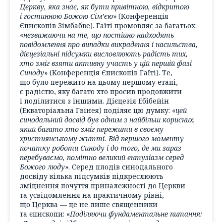
Церкву, яка знає, як бути привітною, відкритою
і гостинною Божою Сім’єю
» (Конференція
Єпископів Зімбабве). Гаїті промовляє за багатьох:
«
незважаючи на те, що постійно надходять
повідомлення про випадки викрадення і насильства,
дієцезіальні підсумки висловлюють радість тих,
хто зміг взяти активну участь у цій першій фазі
Синоду
» (Конференція Єпископів Гаїті). Те,
що було пережито на цьому першому етапі,
є радістю, яку багато хто просив продовжити
і поділитися з іншими. Дієцезія Ебібейін
(Екваторіальна Гвінея) поділяє цю думку: «
цей
синодальний досвід був одним з найбільш корисних,
який багато хто зміг пережити в своєму
християнському житті. Від першого моменту
початку роботи Синоду і до того, де ми зараз
перебуваємо, помітно великий ентузіазм серед
Божого люду
». Серед плодів синодального
досвіду кілька підсумків підкреслюють
зміцнення почуття приналежності до Церкви
та усвідомлення на практичному рівні,
що Церква — це не лише священники
та єпископи: «
Поділяючи фундаментальне питання: