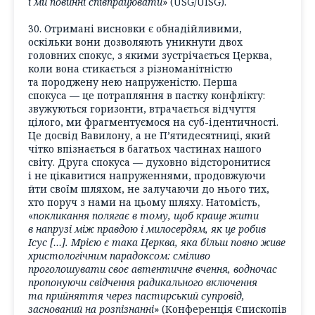
і ми повинні співпрацювати
» (USG/UISG).
30. Отримані висновки є обнадійливими,
оскільки вони дозволяють уникнути двох
головних спокус, з якими зустрічається Церква,
коли вона стикається з різноманітністю
та породжену нею напруженістю. Перша
спокуса — це потрапляння в пастку конфлікту:
звужуються горизонти, втрачається відчуття
цілого, ми фрагментуємося на суб-ідентичності.
Це досвід Вавилону, а не П’ятидесятниці, який
чітко впізнається в багатьох частинах нашого
світу. Друга спокуса — духовно відсторонитися
і не цікавитися напруженнями, продовжуючи
йти своїм шляхом, не залучаючи до нього тих,
хто поруч з нами на цьому шляху. Натомість,
«
покликання полягає в тому, щоб краще жити
в напрузі між правдою і милосердям, як це робив
Ісус […]. Мрією є така Церква, яка більш повно живе
христологічним парадоксом: сміливо
проголошувати своє автентичне вчення, водночас
пропонуючи свідчення радикального включення
та прийняття через пастирський супровід,
заснований на розпізнанні
» (Конференція Єпископів