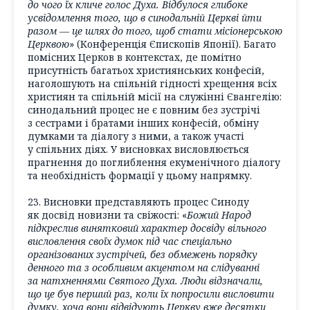
до чого їх кличе голос Духа. Відбулося глибоке
усвідомлення того, що в синодальній Церкві йти
разом — це шлях до того, щоб стати місіонерською
Церквою
» (Конференція Єпископів Японії). Багато
помісних Церков в контекстах, де помітно
присутність багатьох християнських конфесій,
наголошують на спільній гідності хрещення всіх
християн та спільній місії на служінні Євангелію:
синодальний процес не є повним без зустрічі
з сестрами і братами інших конфесій, обміну
думками та діалогу з ними, а також участі
у спільних діях. У висновках висловлюється
прагнення до поглиблення екуменічного діалогу
та необхідність формації у цьому напрямку.
23. Висновки представляють процес Синоду
як досвід новизни та свіжості: «
Божий Народ
підкреслив винятковий характер досвіду вільного
висловлення своїх думок під час спеціально
організованих зустрічей, без обмежень порядку
денного та з особливим акцентом на слідуванні
за натхненнями Святого Духа. Люди відзначали,
що це був перший раз, коли їх попросили висловити
думку, хоча вони відвідують Церкву вже десятки