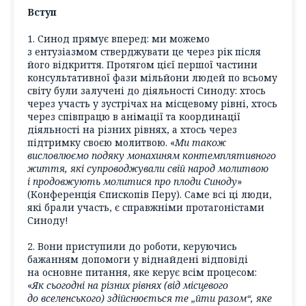
Вступ
1. Синод прямує вперед: ми можемо
з ентузіазмом стверджувати це через рік після
його відкриття. Протягом цієї першої частини
консультативної фази мільйони людей по всьому
світу були залучені до діяльності Синоду: хтось
через участь у зустрічах на місцевому рівні, хтось
через співпрацю в анімації та координації
діяльності на різних рівнях, а хтось через
підтримку своєю молитвою. «
Ми також
висловлюємо подяку монахиням контемплятивного
життя, які супроводжували свій народ молитвою
і продовжують молитися про плоди Синоду
»
(Конференція Єпископів Перу). Саме всі ці люди,
які брали участь, є справжніми протагоністами
Синоду!
2. Вони приступили до роботи, керуючись
бажанням допомоги у віднайдені відповіді
на основне питання, яке керує всім процесом:
«
Як сьогодні на різних рівнях (від місцевого
до вселенського) здійснюється те „йти разом“, яке