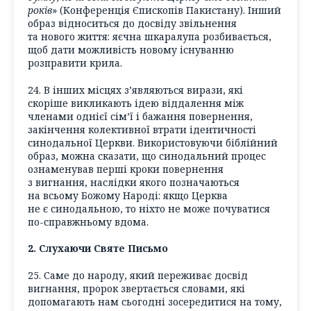
років
» (Конференція Єпископів Пакистану). Інший
образ відноситься до досвіду звільнення
та нового життя: яєчна шкаралупа розбивається,
щоб дати можливість новому існуванню
розправити крила.
24. В інших місцях з’являються вирази, які
скоріше викликають ідею віддалення між
членами однієї сім’ї і бажання повернення,
закінчення колективної втрати ідентичності
синодальної Церкви. Використовуючи біблійний
образ, можна сказати, що синодальний процес
ознаменував перші кроки повернення
з вигнання, наслідки якого позначаються
на всьому Божому Народі: якщо Церква
не є синодальною, то ніхто не може почуватися
по-справжньому вдома.
2. Слухаючи Святе Письмо
25. Саме до народу, який переживає досвід
вигнання, пророк звертається словами, які
допомагають нам сьогодні зосередитися на тому,