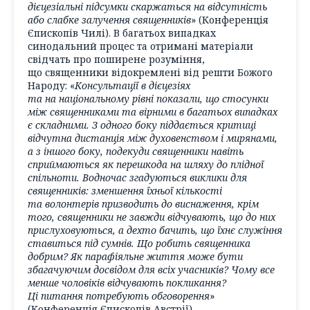
дієцезіальні підсумки скаржаться на відсутність
або слабке залучення священників
» (Конференція
Єпископів Чилі). В багатьох випадках
синодальний процес та отримані матеріали
свідчать про поширене розуміння,
що священники відокремлені від решти Божого
Народу: «
Консультації в дієцезіях
та на національному рівні показали, що стосунки
між священниками та вірними в багатьох випадках
є складними. З одного боку піддається критиці
відчутна дистанція між духовенством і мирянами,
а з іншого боку, подекуди священники навіть
сприймаються як перешкода на шляху до плідної
спільноти. Водночас згадуються виклики для
священників: зменшення їхньої кількості
та волонтерів призводить до виснаження, крім
того, священники не завжди відчувають, що до них
прислуховуються, а дехто бачить, що їхнє служіння
ставиться під сумнів. Що робить священника
добрим? Як парафіяльне життя може бути
збагачуючим досвідом для всіх учасників? Чому все
менше чоловіків відчувають покликання?
Ці питання потребують обговорення
»
(Конференція Єпископів Австрії).