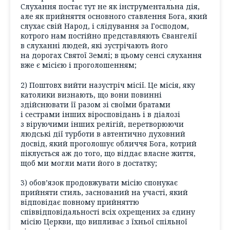
Слухання постає тут не як інструментальна дія,
але як прийняття основного ставлення Бога, який
слухає свій Народ, і слідування за Господом,
котрого нам постійно представляють Євангелії
в слуханні людей, які зустрічають його
на дорогах Святої Землі; в цьому сенсі слухання
вже є місією і проголошенням;
2) Поштовх вийти назустріч місії. Це місія, яку
католики визнають, що вони повинні
здійснювати її разом зі своїми братами
і сестрами інших віросповідань і в діалозі
з віруючими інших релігій, перетворюючи
людські дії турботи в автентично духовний
досвід, який проголошує обличчя Бога, котрий
піклується аж до того, що віддає власне життя,
щоб ми могли мати його в достатку;
3) обов’язок продовжувати місію спонукає
прийняти стиль, заснований на участі, який
відповідає повному прийняттю
співвідповідальності всіх охрещених за єдину
місію Церкви, що випливає з їхньої спільної