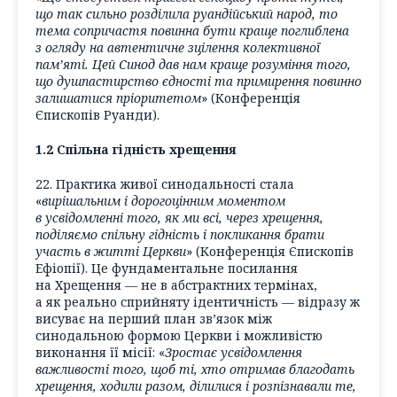
що так сильно розділила руандійський народ, то
тема сопричастя повинна бути краще поглиблена
з огляду на автентичне зцілення колективної
пам’яті. Цей Синод дав нам краще розуміння того,
що душпастирство єдності та примирення повинно
залишатися пріоритетом
» (Конференція
Єпископів Руанди).
1.2 Спільна гідність хрещення
22. Практика живої синодальності стала
«
вирішальним і дорогоцінним моментом
в усвідомленні того, як ми всі, через хрещення,
поділяємо спільну гідність і покликання брати
участь в житті Церкви
» (Конференція Єпископів
Ефіопії). Це фундаментальне посилання
на Хрещення — не в абстрактних термінах,
а як реально сприйняту ідентичність — відразу ж
висуває на перший план зв’язок між
синодальною формою Церкви і можливістю
виконання її місії: «
Зростає усвідомлення
важливості того, щоб ті, хто отримав благодать
хрещення, ходили разом, ділилися і розпізнавали те,