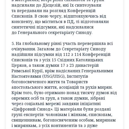
надсилали до Дієцезій, які їх синтезували
та передавали на розгляд Конференцій
Єпископів. В свою чергу, відштовхуючись від
конспекту, що міститься в ПД, ті підготовляли
синтетичні підсумки, які надсилалися
до Генерального секретаріату Синоду.
5. На глобальному рівні участь перевершила всі
очікування. Загалом до Секретаріату Синоду
надійшли підсумки від 112 з 114 Конференцій
Єпископів та з усіх 15 Східних Католицьких
Церков, а також думки 17 з 23 дикастерій
Римської Курії, крім надісланих Генеральними
Настоятелями (USG/UISG), Інститутів
богопосвяченого життя та Товариств
апостольського життя, асоціацій та рухів мирян.
Крім того, було отримано понад тисячу думок від
окремих осіб та груп, а також думки, зібрані
через соціальні мережі завдяки ініціативі
«Цифровий Синод». Ці матеріали були роздані
групі експертів: чоловікам і жінкам, єпископам,
священникам, богопосвяченим особам, мирянам
і мирянкам, з усіх континентів та з дуже