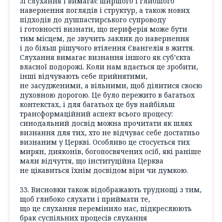
зі слухання і вимагає ширшого і глибшого
навернення поглядів і структур, а також нових
підходів до душпастирського супроводу
і готовності визнати, що периферія може бути
тим місцем, де звучить заклик до навернення
і до більш рішучого втілення Євангелія в життя.
Слухання вимагає визнання іншого як суб’єкта
власної подорожі. Коли нам вдається це зробити,
інші відчувають себе прийнятими,
не засудженими, а вільними, щоб ділитися своєю
духовною дорогою. Це було пережито в багатьох
контекстах, і для багатьох це був найбільш
трансформаційний аспект всього процесу:
синодальний досвід можна прочитати як шлях
визнання для тих, хто не відчуває себе достатньо
визнаним у Церкві. Особливо це стосується тих
мирян, дияконів, богопосвячених осіб, які раніше
мали відчуття, що інституційна Церква
не цікавиться їхнім досвідом віри чи думкою.
33. Висновки також відображають труднощі з тим,
щоб глибоко слухати і приймати те,
що це слухання перемінило нас, підкреслюють
брак суспільних процесів слухання