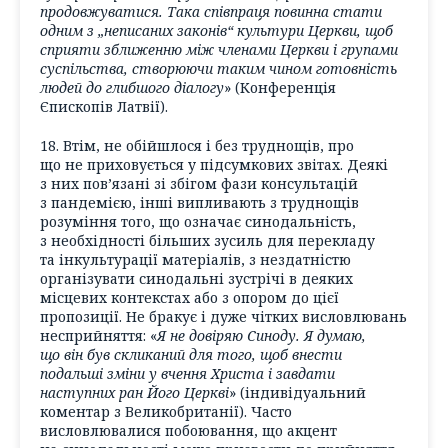
продовжуватися. Така співпраця повинна стати
одним з „неписаних законів“ культури Церкви, щоб
сприяти зближенню між членами Церкви і групами
суспільства, створюючи таким чином готовність
людей до глибшого діалогу
» (Конференція
Єпископів Латвії).
18. Втім, не обійшлося і без труднощів, про
що не приховується у підсумкових звітах. Деякі
з них пов’язані зі збігом фази консультацій
з пандемією, інші випливають з труднощів
розуміння того, що означає синодальність,
з необхідності більших зусиль для перекладу
та інкультурації матеріалів, з нездатністю
організувати синодальні зустрічі в деяких
місцевих контекстах або з опором до цієї
пропозиції. Не бракує і дуже чітких висловлювань
несприйняття: «
Я не довіряю Синоду. Я думаю,
що він був скликаний для того, щоб внести
подальші зміни у вчення Христа і завдати
наступних ран Його Церкві
» (індивідуальний
коментар з Великобританії). Часто
висловлювалися побоювання, що акцент