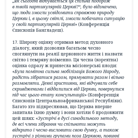
„Як сьогодні відбувається ця спільна подорож
в твоїй партикулярній Церкві?“, було відзначено,
що люди змогли усвідомити справжню природу
Церкви і, в цьому світлі, змогли побачити ситуацію
у своїй партикулярній Церкві
» (Конференція
Єпископів Бангладеш).
17. Широку оцінку отримав метод духовного
діалогу, який дозволив багатьом чесно
споглянути на реалії церковного життя і назвати
світло і темряву поіменно. Ця чесна (коректна)
оцінка одразу ж принесла місіонерські плоди:
«
Була помітна сильна мобілізація Божого Народу,
радість зібратися разом, прямувати разом і вільно
розмовляти. Деякі християни, які відчували себе
скривдженими і віддалилися від Церкви, повернулися
під час цього етапу консультацій
» (Конференція
Єпископів Центральноафриканської Республіки).
Багато хто підкреслював, що Церква вперше
запитала їхню думку і вони хотіли б продовжити
цей шлях: «
Зустрічі в дусі синодального методу,
де всі члени зібрання чи спільноти можуть
відкрито і чесно висловити свою думку, а також
зустрічі з різними групами поза Церквою, повинні