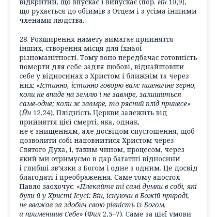
відкритий, що впускає і випускає (пор.
Йн
10,9),
що рухається до обіймів з Отцем і з усіма іншими
членами людства.
28. Розширення намету вимагає прийняття
інших, створення місця для їхньої
різноманітності. Тому воно передбачає готовність
померти для себе задля любові, віднайшовши
себе у відносинах з Христом і ближнім та через
них: «
Істинно, істинно говорю вам: пшеничне зерно,
коли не впаде на землю і не завмре, залишиться
саме-одне; коли ж завмре, то рясний плід принесе
»
(
Йн
12,24). Плідність Церкви залежить від
прийняття цієї смерті, яка, однак,
не є знищенням, але досвідом спустошення, щоб
дозволити собі наповнитися Христом через
Святого Духа, і, таким чином, процесом, через
який ми отримуємо в дар багатші відносини
і глибші зв’язки з Богом і одне з одним. Це досвід
благодаті і преображення. Саме тому апостол
Павло заохочує: «
Плекайте ті самі думки в собі, які
були й у Христі Ісусі: Він, існуючи в Божій природі,
не вважав за здобич свою рівність із Богом,
а применшив Себе
» (
Фил
2,5–7). Саме за цієї умови