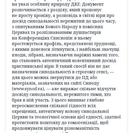
на увазі особливу природу ДКЕ. Документ
розпочинається з розділу, який пропонує
не просту хроніку, а розповідь в світлі віри про
досвід синодальності пережитий до цього часу,
з опитуванням Божого Народу в помісних
Церквах та розпізнаванням душпастирів
на Конференціях Єпископів: в ньому
простежується профіль, представлені труднощі,
з якими довелося зіткнутися, і найбільш значущі
плоди, зібрані, визначаючи наріжні камені того,
що становить автентичний колективний досвід
християнської віри. В такий спосіб він не дає
визначення синодальності в строгому сенсі, —
для цього можна звернутися до ПД або
матеріалів, зазначених на сайті Синоду
(www.synod.va), — але виражає спільне відчуття
досвіду синодальності, пережитого тими, хто
брав в ній участь. З цього виникає глибоке
переосмислення спільної гідності всіх
охрещених, автентичну колону синодальної
Церкви та теологічної основи цієї єдності, здатної
протистояти поштовху до гомогенізації, щоб
продовжувати цінувати різноманітність