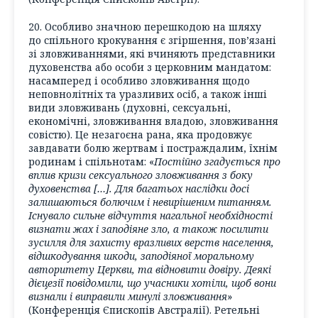
20. Особливо значною перешкодою на шляху
до спільного крокування є згіршення, пов’язані
зі зловживаннями, які вчиняють представники
духовенства або особи з церковним мандатом:
насамперед і особливо зловживання щодо
неповнолітніх та уразливих осіб, а також інші
види зловживань (духовні, сексуальні,
економічні, зловживання владою, зловживання
совістю). Це незагоєна рана, яка продовжує
завдавати болю жертвам і постраждалим, їхнім
родинам і спільнотам: «
Постійно згадується про
вплив кризи сексуального зловживання з боку
духовенства […]. Для багатьох наслідки досі
залишаються болючим і невирішеним питанням.
Існувало сильне відчуття нагальної необхідності
визнати жах і заподіяне зло, а також посилити
зусилля для захисту вразливих верств населення,
відшкодування шкоди, заподіяної моральному
авторитету Церкви, та відновити довіру. Деякі
дієцезії повідомили, що учасники хотіли, щоб вони
визнали і виправили минулі зловживання
»
(Конференція Єпископів Австралії). Ретельні