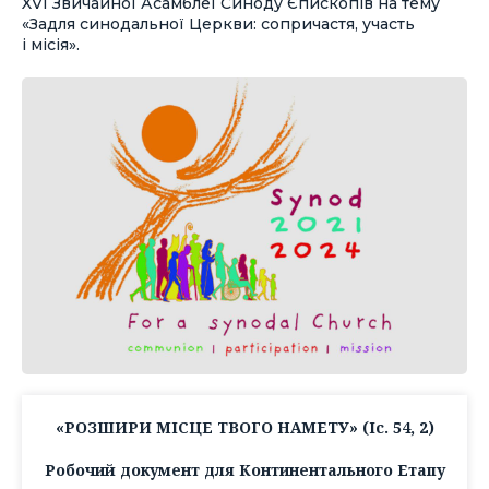
XVI Звичайної Асамблеї Синоду Єпископів на тему
«Задля синодальної Церкви: сопричастя, участь
і місія».
«РОЗШИРИ МІСЦЕ ТВОГО НАМЕТУ» (Іс. 54, 2)
Робочий документ для Континентального Етапу