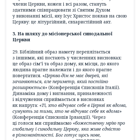
члени Церкви, кожен і всі разом, стануть
здатними співпрацювати зі Святим Духом
у виконанні місії, яку Ісус Христос поклав на свою
Церкву: це літургійний, євхаристійний акт.
3. На шляху до місіонерської синодальної
Церкви
29. Біблійний образ намету переплітається
з іншими, які постають у численних висновках:
це образ сім’ї та образ дому, як місця, до якого
людина прагне належати і до якого прагне
повертатися. «
Церква-дім не має дверей, які
зачиняються, але периметр, який постійно
розширюється
» (Конференція Єпископів Італії).
Динаміка дому і вигнання, приналежності
і відчуження сприймається в висновках
як напруга: «
Ті, хто відчуває себе в Церкві як вдома,
сумують за тими, хто не відчуває себе як вдома
»
(Конференція Єпископів Ірландії). Через
ці голоси ми сприймаємо «
божественну мрію про
глобальну і синодальну Церкву, яка живе єдністю
в різноманітності. Бог готує щось нове,