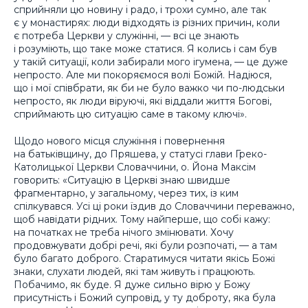
сприйняли цю новину і радо, і трохи сумно, але так
є у монастирях: люди відходять із різних причин, коли
є потреба Церкви у служінні, — всі це знають
і розуміють, що таке може статися. Я колись і сам був
у такій ситуації, коли забирали мого ігумена, — це дуже
непросто. Але ми покоряємося волі Божій. Надіюся,
що і мої співбрати, як би не було важко чи по-людськи
непросто, як люди віруючі, які віддали життя Богові,
сприймають цю ситуацію саме в такому ключі».
Щодо нового місця служіння і повернення
на батьківщину, до Пряшева, у статусі глави Греко-
Католицької Церкви Словаччини, о. Йона Максім
говорить: «Ситуацію в Церкві знаю швидше
фрагментарно, у загальному, через тих, із ким
спілкувався. Усі ці роки їздив до Словаччини переважно,
щоб навідати рідних. Тому найперше, що собі кажу:
на початках не треба нічого змінювати. Хочу
продовжувати добрі речі, які були розпочаті, — а там
було багато доброго. Старатимуся читати якісь Божі
знаки, слухати людей, які там живуть і працюють.
Побачимо, як буде. Я дуже сильно вірю у Божу
присутність і Божий супровід, у ту доброту, яка була