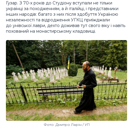
Гузар. З 70-х років до Студіону вступали не тільки
українці за походженням, а й італійці, і представники
інших народів: багато з них після здобуття Україною
незалежності та відродження УГКЦ приїжджали
до унівської лаври, дехто доживав тут свого віку і навіть
похований на монастирському кладовищі.
Фото: Дмитро Ларін / УП