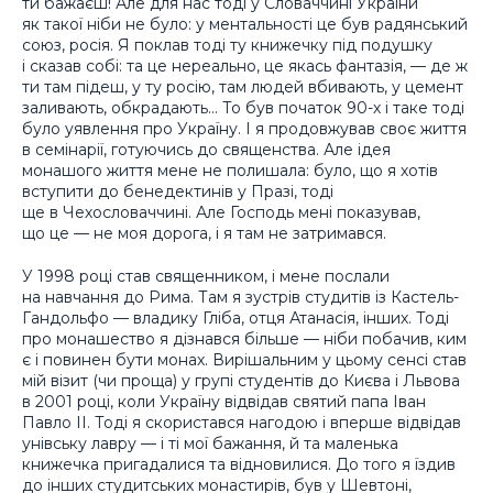
ти бажаєш! Але для нас тоді у Словаччині України
як такої ніби не було: у ментальності це був радянський
союз, росія. Я поклав тоді ту книжечку під подушку
і сказав собі: та це нереально, це якась фантазія, — де ж
ти там підеш, у ту росію, там людей вбивають, у цемент
заливають, обкрадають… То був початок 90-х і таке тоді
було уявлення про Україну. І я продовжував своє життя
в семінарії, готуючись до священства. Але ідея
монашого життя мене не полишала: було, що я хотів
вступити до бенедектинів у Празі, тоді
ще в Чехословаччині. Але Господь мені показував,
що це — не моя дорога, і я там не затримався.
У 1998 році став священником, і мене послали
на навчання до Рима. Там я зустрів студитів із Кастель-
Гандольфо — владику Гліба, отця Атанасія, інших. Тоді
про монашество я дізнався більше — ніби побачив, ким
є і повинен бути монах. Вирішальним у цьому сенсі став
мій візит (чи проща) у групі студентів до Києва і Львова
в 2001 році, коли Україну відвідав святий папа Іван
Павло ІІ. Тоді я скористався нагодою і вперше відвідав
унівську лавру — і ті мої бажання, й та маленька
книжечка пригадалися та відновилися. До того я їздив
до інших студитських монастирів, був у Шевтоні,