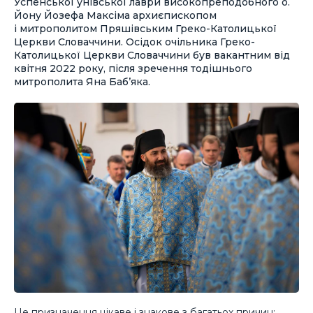
Успенської унівської лаври високопреподобного о.
Йону Йозефа Максіма архиєпископом
і митрополитом Пряшівським Греко-Католицької
Церкви Словаччини. Осідок очільника Греко-
Католицької Церкви Словаччини був вакантним від
квітня 2022 року, після зречення тодішнього
митрополита Яна Баб’яка.
Це призначення цікаве і знакове з багатьох причин: