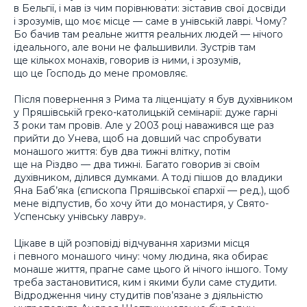
в Бельгії, і мав із чим порівнювати: зіставив свої досвіди
і зрозумів, що моє місце — саме в унівській лаврі. Чому?
Бо бачив там реальне життя реальних людей — нічого
ідеального, але вони не фальшивили. Зустрів там
ще кількох монахів, говорив із ними, і зрозумів,
що це Господь до мене промовляє.
Після повернення з Рима та ліценціату я був духівником
у Пряшівській греко-католицькій семінарії: дуже гарні
3 роки там провів. Але у 2003 році наважився ще раз
прийти до Унева, щоб на довший час спробувати
монашого життя: був два тижні влітку, потім
ще на Різдво — два тижні. Багато говорив зі своїм
духівником, ділився думками. А тоді пішов до владики
Яна Баб’яка (єпископа Пряшівської єпархії — ред.), щоб
мене відпустив, бо хочу йти до монастиря, у Свято-
Успенську унівську лавру».
Цікаве в цій розповіді відчування харизми місця
і певного монашого чину: чому людина, яка обирає
монаше життя, прагне саме цього й нічого іншого. Тому
треба застановитися, ким і якими були саме студити.
Відродження чину студитів пов’язане з діяльністю