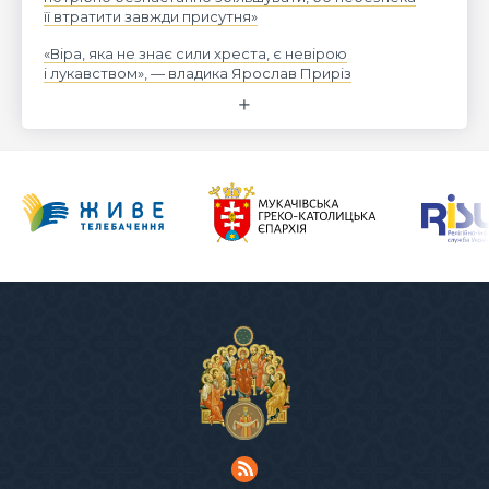
її втратити завжди присутня»
«Віра, яка не знає сили хреста, є невірою
і лукавством», — владика Ярослав Приріз