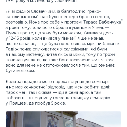
1974 року в м. Левоча у Словаччині.
«Я зі східної Словаччини, із багатодітної греко-
католицької сім’ї: нас було шестеро братів і сестер, —
розповів о. Йона про себе у
програмі Тараса Бабенчука
3 роки тому, коли його обрали ігуменом в Уневі. —
Думка про те, що хочу бути монахом, з’явилася десь
у 12–15 років, коли вчився у гімназії: я ще не знав,
що це означає, — це була просто якась мрія чи бажання.
Тоді ж почав спілкуватися зі салезіанами, які були
в нашому містечку, читав якісь книжки, тому по трохи
починав уявляти, що таке богопосвячене життя, хоча
воно для мене не ототожнювалося з тим, що означає
бути монахом.
Коли за порадою мого пароха вступав до семінарії,
я не мав конкретної відповіді, що мені робити далі:
парох мені так і сказав — іди в семінарію, а там
побачиш. І я вступив у греко-католицьку семінарію
у Пряшеві, де пробув 5 років.