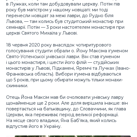
в Лужках, коли там добудовували церкву. Потім пів
року був магістром у нашому новіціаті: ми тоді
перенесли новіціат за межі лаври, до Рудно біля
Львова, — там колись був студитський монастир при
семінарії. Потім — 3 роки настоятелем монастиря при
церкві Святого Михаїла у Львові.
18 червня 2020 року внаслідок чотиритурового
голосування студити обрали о. Йону Максіма ігуменом
Свято-Успенської унівської лаври. Він став ігуменом
і цього монастиря, і шести його філій — студійських
монастирів у Львові, Підкамені, Яремчі та Лучках (Івано-
Франківська область). Вибори ігумена відбуваються
що 5 років, при цьому обирати можуть тільки монахи-
схимники.
Отець Йона Максім мав би очолювати унівську лавру
щонайменше ще 2 роки. Але доля вирішила інакше: він
повертається на батьківщину, до Словаччини, як глава
Церкви, яка переживає період великої реформації.
На місце свого владики, Яна Баб’яка, який колись
відпустив його в Україну.