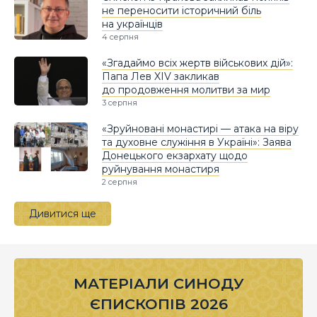
не переносити історичний біль
на українців
4 серпня
«Згадаймо всіх жертв військових дій»:
Папа Лев XIV закликав
до продовження молитви за мир
3 серпня
«Зруйновані монастирі — атака на віру
та духовне служіння в Україні»: Заява
Донецького екзархату щодо
руйнування монастиря
2 серпня
Дивитися ще
МАТЕРІАЛИ СИНОДУ
ЄПИСКОПІВ 2026