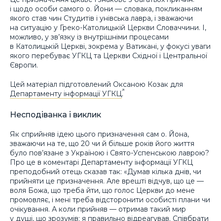
і щодо особи самого о. Йони — словака, покликанням
якого став чин Студитів і унівська лавра, і зважаючи
на ситуацію у Греко-Католицькій Церкви Словаччини. І,
можливо, у зв’язку із внутрішніми процесами
в Католицькій Церкві, зокрема у Ватикані, у фокусі уваги
якого перебуває УГКЦ та Церкви Східної і Центральної
Європи.
Цей матеріал підготовлений Оксаною Козак для
Департаменту інформації УГКЦ
.
Несподіванка і виклик
Як сприйняв ідею цього призначення сам о. Йона,
зважаючи на те, що 20 чи й більше років його життя
було пов’язане з Україною і Свято-Успенською лаврою?
Про це в коментарі Департаменту інформації УГКЦ
преподобний отець сказав так: «Думав кілька днів, чи
прийняти це призначення. Але врешті відчув, що це —
воля Божа, що треба йти, що голос Церкви до мене
промовляє, і мені треба відсторонити особисті плани чи
очікування. А коли прийняв — отримав такий мир
у душі, що зрозумів: я правильно відреагував. Співбрати