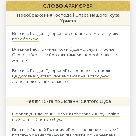
СЛОВО АРХИЄРЕЯ
Преображення Господа і Спаса нашого Ісуса
Христа
Владика Богдан Дзюрах про справжню молитву, яка
преображує
Владика Гліб Лончина: Коли будемо слухати Боже
Слово і зберігати його, житимемо переображеним
життям
Владика Богдан Дзюрах: «Благословення плодів —
це духовне дійство, яке виражає наш стосунок
до Бога і до наших ближніх»
Неділя 10-та по Зісланні Святого Духа
Проповідь Блаженнішого Святослава у 10-ту неділю
по Зісланні Святого Духа
Владика Діонісій Ляхович: «Віра — це динамізм, який
потрібно безнастанно збільшувати, бо небезпека