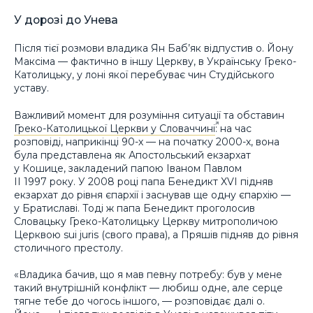
У дорозі до Унева
Після тієї розмови владика Ян Баб’як відпустив о. Йону
Максіма — фактично в іншу Церкву, в Українську Греко-
Католицьку, у лоні якої перебуває чин Студійського
уставу.
Важливий момент для розуміння ситуації та обставин
Греко-Католицької Церкви у Словаччині
: на час
розповіді, наприкінці 90-х — на початку 2000-х, вона
була представлена як Апостольський екзархат
у Кошице, закладений папою Іваном Павлом
ІІ 1997 року. У 2008 році папа Бенедикт XVI підняв
екзархат до рівня єпархії і заснував ще одну єпархію —
у Братиславі. Тоді ж папа Бенедикт проголосив
Словацьку Греко-Католицьку Церкву митрополичою
Церквою sui juris (свого права), а Пряшів підняв до рівня
столичного престолу.
«Владика бачив, що я мав певну потребу: був у мене
такий внутрішній конфлікт — любиш одне, але серце
тягне тебе до чогось іншого, — розповідає далі о.