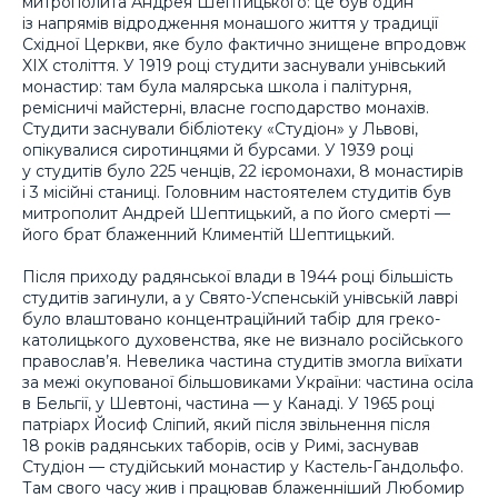
митрополита Андрея Шептицького: це був один
із напрямів відродження монашого життя у традиції
Східної Церкви, яке було фактично знищене впродовж
XIX століття. У 1919 році студити заснували унівський
монастир: там була малярська школа і палітурня,
ремісничі майстерні, власне господарство монахів.
Студити заснували бібліотеку «Студіон» у Львові,
опікувалися сиротинцями й бурсами. У 1939 році
у студитів було 225 ченців, 22 ієромонахи, 8 монастирів
і 3 місійні станиці. Головним настоятелем студитів був
митрополит Андрей Шептицький, а по його смерті —
його брат блаженний Климентій Шептицький.
Після приходу радянської влади в 1944 році більшість
студитів загинули, а у Свято-Успенській унівській лаврі
було влаштовано концентраційний табір для греко-
католицького духовенства, яке не визнало російського
православ’я. Невелика частина студитів змогла виїхати
за межі окупованої більшовиками України: частина осіла
в Бельгії, у Шевтоні, частина — у Канаді. У 1965 році
патріарх Йосиф Сліпий, який після звільнення після
18 років радянських таборів, осів у Римі, заснував
Студіон — студійський монастир у Кастель-Гандольфо.
Там свого часу жив і працював блаженніший Любомир