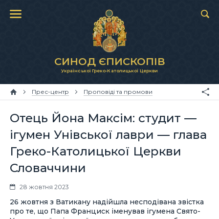
СИНОД ЄПИСКОПІВ
Української Греко-Католицької Церкви
Прес-центр
Проповіді та промови
Отець Йона Максім: студит —
ігумен Унівської лаври — глава
Греко-Католицької Церкви
Словаччини
28 жовтня 2023
26 жовтня з Ватикану надійшла несподівана звістка
про те, що Папа Франциск іменував ігумена Свято-