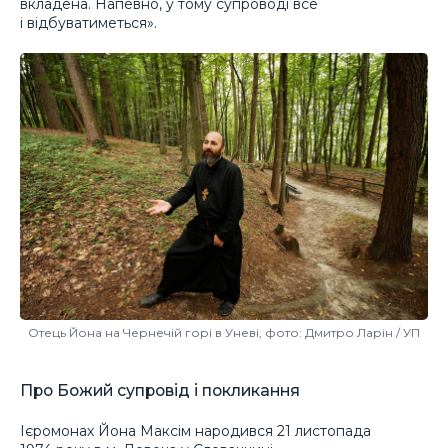
вкладена. Напевно, у тому супроводі все
і відбуватиметься».
Отець Йона на Чернечій горі в Уневі, фото: Дмитро Ларін / УП
Про Божий супровід і покликання
Ієромонах Йона Максім народився 21 листопада