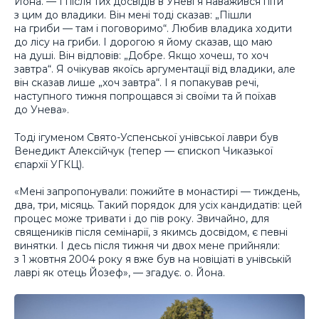
Йона. — І після тих досвідів в Уневі я наважився піти
з цим до владики. Він мені тоді сказав: „Пішли
на гриби — там і поговоримо“. Любив владика ходити
до лісу на гриби. І дорогою я йому сказав, що маю
на душі. Він відповів: „Добре. Якщо хочеш, то хоч
завтра“. Я очікував якоїсь аргументації від владики, але
він сказав лише „хоч завтра“. І я попакував речі,
наступного тижня попрощався зі своїми та й поїхав
до Унева».
Тоді ігуменом Свято-Успенської унівської лаври був
Венедикт Алексійчук (тепер — єпископ Чиказької
єпархії УГКЦ).
«Мені запропонували: пожийте в монастирі — тиждень,
два, три, місяць. Такий порядок для усіх кандидатів: цей
процес може тривати і до пів року. Звичайно, для
священиків після семінарії, з якимсь досвідом, є певні
винятки. І десь після тижня чи двох мене прийняли:
з 1 жовтня 2004 року я вже був на новіціаті в унівській
лаврі як отець Йозеф», — згадує. о. Йона.