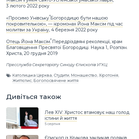
Максім ігумен Свято-Успенської унівської лаври
,
3 лютого 2022 року
«Просимо Унівську Богородицю бути нашою
покровителькою», — ієромонах Йона Максім під час
молитви за Україну
, 4 березня 2022 року
Отець Йона Максім
. Передріздвяні реколекції, храм
Благовіщення Пресвятої Богородиці. Наука 1, Розпізн.
Христа, 20 грудня 2019
Пресслужба Секретаріату Синоду Єпископів УГКЦ
Католицька Церква
,
Студити
,
Монашество
,
Хіротонія
,
Життєпис
,
Богопосвячене життя
Дивіться також
Лев XIV: Христос втамовує наш голод
істини й життя
5 серпня
Єпископ із Кракова закликав поляків