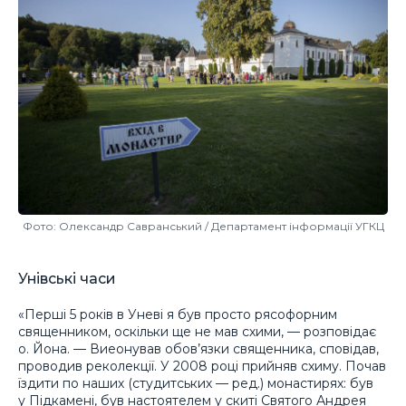
Фото: Олександр Савранський / Департамент інформації УГКЦ
Унівські часи
«Перші 5 років в Уневі я був просто рясофорним
священником, оскільки ще не мав схими, — розповідає
о. Йона. — Виеонував обов’язки священника, сповідав,
проводив реколекції. У 2008 році прийняв схиму. Почав
їздити по наших (студитських — ред.) монастирях: був
у Підкамені, був настоятелем у скиті Святого Андрея