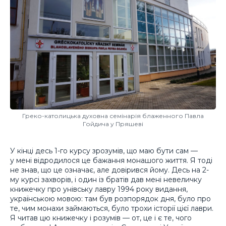
Греко-католицька духовна семінарія блаженного Павла
Гойдича у Пряшеві
У кінці десь 1-го курсу зрозумів, що маю бути сам —
у мені відродилося це бажання монашого життя. Я тоді
не знав, що це означає, але довірився йому. Десь на 2-
му курсі захворів, і один із братів дав мені невеличку
книжечку про унівську лавру 1994 року видання,
українською мовою: там був розпорядок дня, було про
те, чим монахи займаються, було трохи історії цієї лаври.
Я читав цю книжечку і розумів — от, це і є те, чого