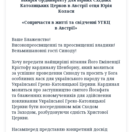
Католицьких Церков в Австрії отця Юрія
Коласи
«Сопричастя в житті та свідченні УГКЦ
в Австрії»
Ваше Блаженство!
Високопреосвященні та преосвященні владики!
Вельмишановні гості Синоду!
Хочу передати найщиріші вітання Його Еміненції
Крістофу кардиналу Шенборну, який молиться
за успішне проведення Синоду та просить у Бога
особливих ласк для українського народу та для
Української Греко-Католицької Церкви. Кардинал
молиться про заступництво святого Йосафата
та блаженних новомучеників для здійснення
покликання Української Греко-Католицької
Церкви бути посередником між Сходом
та Заходом, розбудовуючи єдність Христової
Церкви.
Насамперед представлю конкретний досвід