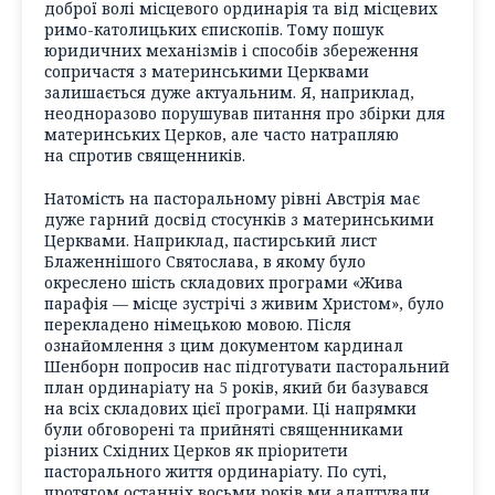
доброї волі місцевого ординарія та від місцевих
римо-католицьких єпископів. Тому пошук
юридичних механізмів і способів збереження
сопричастя з материнськими Церквами
залишається дуже актуальним. Я, наприклад,
неодноразово порушував питання про збірки для
материнських Церков, але часто натрапляю
на спротив священників.
Натомість на пасторальному рівні Австрія має
дуже гарний досвід стосунків з материнськими
Церквами. Наприклад, пастирський лист
Блаженнішого Святослава, в якому було
окреслено шість складових програми «Жива
парафія — місце зустрічі з живим Христом», було
перекладено німецькою мовою. Після
ознайомлення з цим документом кардинал
Шенборн попросив нас підготувати пасторальний
план ординаріату на 5 років, який би базувався
на всіх складових цієї програми. Ці напрямки
були обговорені та прийняті священниками
різних Східних Церков як пріоритети
пасторального життя ординаріату. По суті,
протягом останніх восьми років ми адаптували