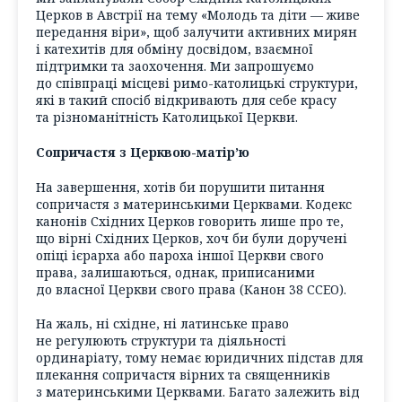
Церков в Австрії на тему «Молодь та діти — живе
передання віри», щоб залучити активних мирян
і катехитів для обміну досвідом, взаємної
підтримки та заохочення. Ми запрошуємо
до співпраці місцеві римо-католицькі структури,
які в такий спосіб відкривають для себе красу
та різноманітність Католицької Церкви.
Сопричастя з Церквою-матір’ю
На завершення, хотів би порушити питання
сопричастя з материнськими Церквами. Кодекс
канонів Східних Церков говорить лише про те,
що вірні Східних Церков, хоч би були доручені
опіці ієрарха або пароха іншої Церкви свого
права, залишаються, однак, приписаними
до власної Церкви свого права (Канон 38 ССЕО).
На жаль, ні східне, ні латинське право
не регулюють структури та діяльності
ординаріату, тому немає юридичних підстав для
плекання сопричастя вірних та священників
з материнськими Церквами. Багато залежить від