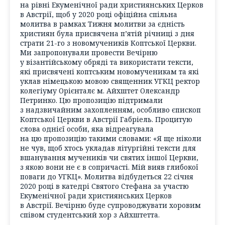
на рівні Екуменічної ради християнських Церков
в Австрії, щоб у 2020 році офіційна спільна
молитва в рамках Тижня молитви за єдність
християн була присвячена п’ятій річниці з дня
страти 21-го з новомучеників Коптської Церкви.
Ми запропонували провести Вечірню
у візантійському обряді та використати тексти,
які присвячені коптським новомученикам та які
уклав німецькою мовою священник УГКЦ ректор
колегіуму Орієнталє м. Айхштет Олександр
Петринко. Цю пропозицію підтримали
з надзвичайним захопленням, особливо єпископ
Коптської Церкви в Австрії Габріель. Процитую
слова однієї особи, яка відреагувала
на цю пропозицію такими словами: «Я ще ніколи
не чув, щоб хтось укладав літургійні тексти для
вшанування мучеників чи святих іншої Церкви,
з якою вони не є в сопричасті. Мій вияв глибокої
поваги до УГКЦ». Молитва відбудеться 22 січня
2020 році в катедрі Святого Стефана за участю
Екуменічної ради християнських Церков
в Австрії. Вечірню буде супроводжувати хоровим
співом студентський хор з Айхштетта.