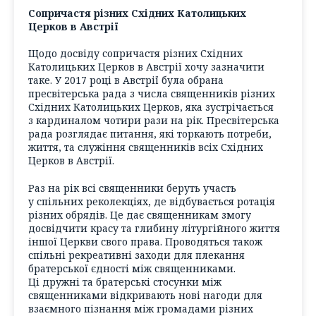
Сопричастя різних Східних Католицьких
Церков в Австрії
Щодо досвіду сопричастя різних Східних
Католицьких Церков в Австрії хочу зазначити
таке. У 2017 році в Австрії була обрана
пресвітерська рада з числа священників різних
Східних Католицьких Церков, яка зустрічається
з кардиналом чотири рази на рік. Пресвітерська
рада розглядає питання, які торкають потреби,
життя, та служіння священників всіх Східних
Церков в Австрії.
Раз на рік всі священники беруть участь
у спільних реколекціях, де відбувається ротація
різних обрядів. Це дає священникам змогу
досвідчити красу та глибину літургійного життя
іншої Церкви свого права. Проводяться також
спільні рекреативні заходи для плекання
братерської єдності між священниками.
Ці дружні та братерські стосунки між
священниками відкривають нові нагоди для
взаємного пізнання між громадами різних