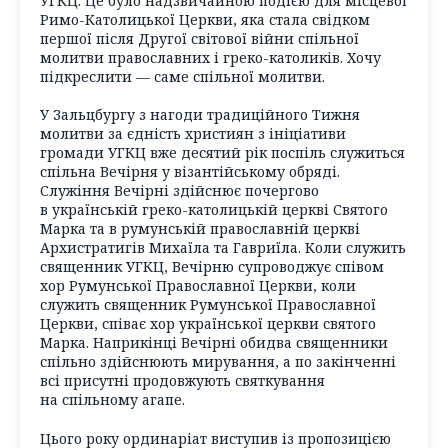
УГКЦ. Це було надзвичайною подією для місцевої
Римо-Католицької Церкви, яка стала свідком
першої після Другої світової війни спільної
молитви православних і греко-католиків. Хочу
підкреслити — саме спільної молитви.
У Зальцбургу з нагоди традиційного Тижня
молитви за єдність християн з ініціативи
громади УГКЦ вже десятий рік поспіль служиться
спільна Вечірня у візантійському обряді.
Служіння Вечірні здійснює почергово
в українській греко-католицькій церкві Святого
Марка та в румунській православній церкві
Архистратигів Михаїла та Гавриїла. Коли служить
священник УГКЦ, Вечірню супроводжує співом
хор Румунської Православної Церкви, коли
служить священник Румунської Православної
Церкви, співає хор української церкви святого
Марка. Наприкінці Вечірні обидва священники
спільно здійснюють мирування, а по закінченні
всі присутні продовжують святкування
на спільному агапе.
Цього року ординаріат виступив із пропозицією