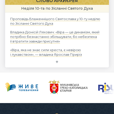
СЛОВО АРХИЄРЕЯ
Неділя 10-та по Зісланні Святого Духа
Проповідь Блаженнішого Святослава у 10-ту неділю
по Зісланні Святого Духа
Владика Діонісій Ляхович: «Віра — це динамізм, який
потрібно безнастанно збільшувати, бо небезпека
її втратити завжди присутня»
«Віра, яка не знає сили хреста, є невірою
і лукавством», — владика Ярослав Приріз