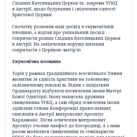
Східних Католицьких Церков та, зокрема УГКЦ
в Австрії, щодо будування і свідчення єдності
Христової Церкви.
Спочатку розповім наш досвід в екуменічній
площині, а відтак про унікальний досвід
сопричастя різних Східних Католицьких Церков
в Австрії. На закінчення порушу питання
сопричастя з Церквою-матір’ю.
Екуменічна площина
Торік у рамках традиційного всесвітнього Тижня
молитви за єдність християн на головному
залізничному вокзалі м. Відня з ініціативи
Ординаріату відбулося посвячення ікони Матері
Божої Одигітрії. Ікону написала дружина
священника УГКЦ, а сам обряд освячення ікони
здійснив голова Конференції православних
єпископів в Австрії митрополит Арсеніус
Кардамакіс. Після освячення митрополит
Арсеніус очолив Акафіст до Богородиці, а з ним
разом молилися священники та семінаристи