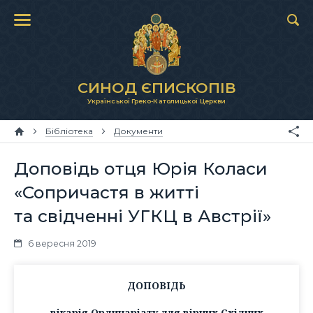
СИНОД ЄПИСКОПІВ
Української Греко-Католицької Церкви
Бібліотека
Документи
Доповідь отця Юрія Коласи
«Сопричастя в житті
та свідченні УГКЦ в Австрії»
6 вересня 2019
ДОПОВІДЬ
вікарія Ординаріату для вірних Східних