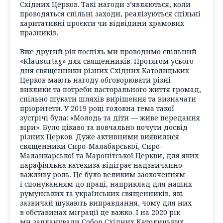
Східних Церков. Такі нагоди з’являються, коли
проводяться спільні заходи, реалізуються спільні
харитативні проєкти чи відвідини храмових
празників.
Вже другий рік поспіль ми проводимо спільний
«Klausurtag» для священників. Протягом усього
дня священники різних Східних Католицьких
Церков мають нагоду обговорювати різні
виклики та потреби пасторального життя громад,
спільно шукати шляхів вирішення та визначати
пріоритети. У 2019 році головна тема такої
зустрічі була: «Молодь та діти — живе передання
віри». Було цікаво та повчально почути досвід
різних Церков. Дуже активними виявилися
священники Сиро-Малабарської, Сиро-
Маланкарської та Маронітської Церкви, для яких
парафіяльна катехиза відіграє надзвичайно
важливу роль. Це було великим заохоченням
і спонуканням до праці, наприклад для наших
румунських та українських священників, які
зазвичай шукають виправдання, чому для них
в обставинах міграції це важко. І на 2020 рік
ми запланували Собор Східних Католицьких