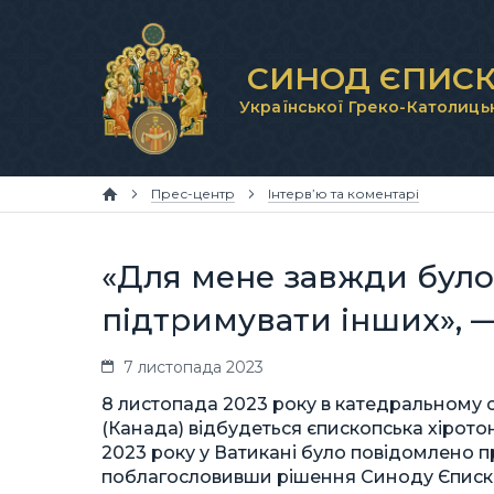
СИНОД ЄПИСК
Української Греко-Католиць
Прес-центр
Інтерв’ю та коментарі
«Для мене завжди було
підтримувати інших», 
7 листопада 2023
8 листопада 2023 року в катедральному с
(Канада) відбудеться єпископська хіротон
2023 року у Ватикані було повідомлено п
поблагословивши рішення Синоду Єписко