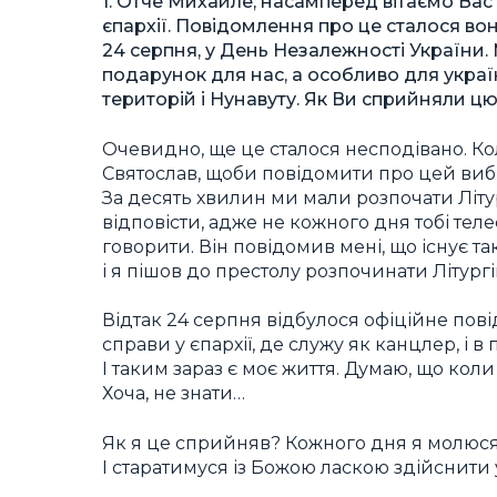
1. Отче Михайле, насамперед вітаємо Вас
єпархії. Повідомлення про це сталося вон
24 серпня, у День Незалежності України
подарунок для нас, а особливо для україн
територій і Нунавуту. Як Ви сприйняли цю 
Очевидно, ще це сталося несподівано. 
Святослав, щоби повідомити про цей вибі
За десять хвилин ми мали розпочати Літур
відповісти, адже не кожного дня тобі тел
говорити. Він повідомив мені, що існує т
і я пішов до престолу розпочинати Літургі
Відтак 24 серпня відбулося офіційне пові
справи у єпархії, де служу як канцлер, і в
І таким зараз є моє життя. Думаю, що кол
Хоча, не знати…
Як я це сприйняв? Кожного дня я молюся 
І старатимуся із Божою ласкою здійснити у