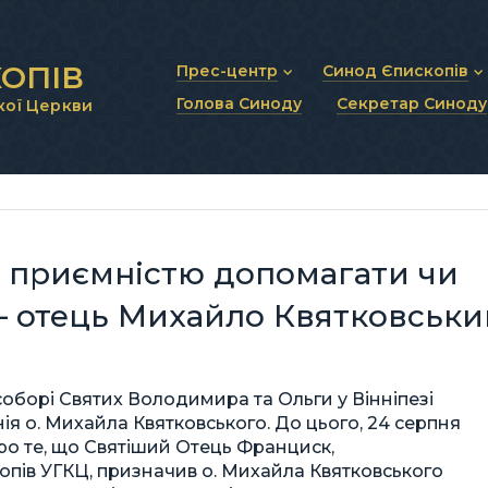
ОПІВ
Прес-центр
Синод Єпископів
Голова Синоду
Секретар Синоду
кої Церкви
Новини та анонси
Статут Синоду Єписко
Інтерв’ю та коментарі
Регламент Синоду Єп
Проповіді та промови
Положення про Голов
Молитовне прикликанн
Синодальні органи
Секретаріат Синоду
Контактна інформація
 приємністю допомагати чи
— отець Михайло Квятковськи
оборі Святих Володимира та Ольги у Вінніпезі
ія о. Михайла Квятковського. До цього, 24 серпня
ро те, що Святіший Отець Франциск,
пів УГКЦ, призначив о. Михайла Квятковського