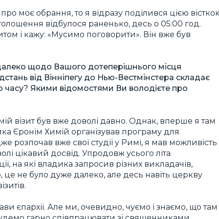
про моє обрання, то я відразу поділився цією вістко
голошення відбулося раненько, десь о 05:00 год.
итом і кажу: «Мусимо поговорити». Він вже був
і далеко щодо Вашого дотеперішнього місця
відстань від Вінніпегу до Нью-Вестмінстера складає
го часу? Якими відомостями Ви володієте про
 мій візит був вже доволі давно. Однак, вперше я там
ика Єронім Химій організував програму для
адже розпочав вже свої студії у Римі, я мав можливість
волі цікавий досвід. Упродовж усього літа
ії, на які владика запросив різних викладачів,
 це не було дуже далеко, але десь навіть церкву
ізитів.
ви єпархії. Але ми, очевидно, чуємо і знаємо, що там
 будемо гарно співпрацювати зі священниками