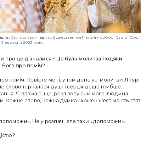
м Святославом під час Божественної Літургії у соборі Святої Софії
. 3 вересня 2023 року
и про це дізналися? Це була молитва подяки,
 Бога про поміч?
о поміч. Повірте мені, у той день усі молитви Літургі
е слово торкалося душі і серця дещо глибше.
ання. Я вважаю, що, реалізовуючи його, людина
м. Кожне слово, кожна думка і кожен жест мають ста
 допоможи». Не у розпачі, але таки «допоможи».
дістю?