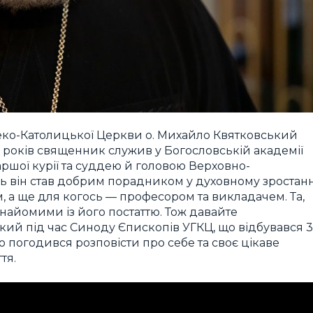
реко-Католицької Церкви о. Михайло Квятковський
 років священник служив у Богословській академії
аршої курії та суддею й головою Верховно-
ь він став добрим порадником у духовному зростанн
 а ще для когось — професором та викладачем. Та,
знайомими із його постаттю. Тож давайте
ий під час Синоду Єпископів УГКЦ, що відбувався 3
адо погодився розповісти про себе та своє цікаве
тя.