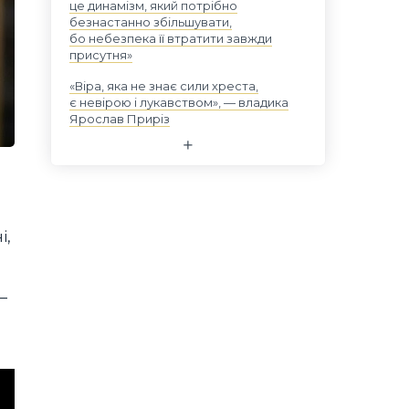
це динамізм, який потрібно
безнастанно збільшувати,
бо небезпека її втратити завжди
присутня»
«Віра, яка не знає сили хреста,
є невірою і лукавством», — владика
Ярослав Приріз
і,
–