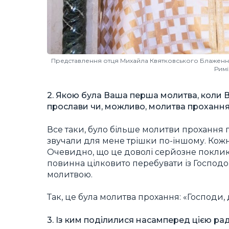
Представлення отця Михайла Квятковського Блаженніши
Римі
2. Якою була Ваша перша молитва, коли В
прослави чи, можливо, молитва прохання
Все таки, було більше молитви прохання пр
звучали для мене трішки по-іншому. Кожн
Очевидно, що це доволі серйозне поклик
повинна цілковито перебувати із Господо
молитвою.
Так, це була молитва прохання: «Господи,
3. Із ким поділилися насамперед цією ра