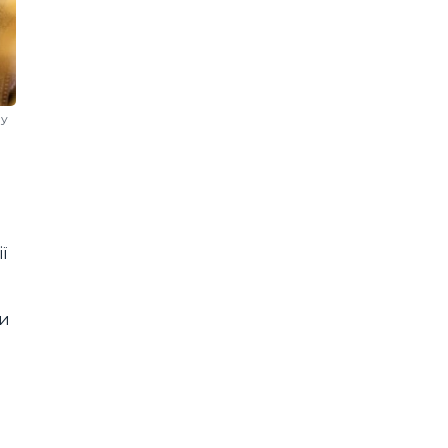
 у
ї
ти