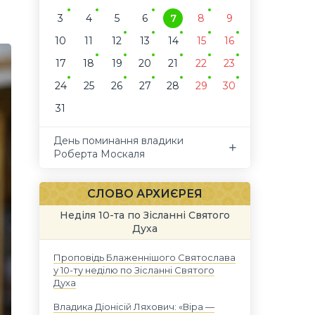
3
4
5
6
7
8
9
10
11
12
13
14
15
16
17
18
19
20
21
22
23
24
25
26
27
28
29
30
31
День поминання владики
Роберта Москаля
СЛОВО АРХИЄРЕЯ
Неділя 10-та по Зісланні Святого
Духа
Проповідь Блаженнішого Святослава
у 10-ту неділю по Зісланні Святого
Духа
Владика Діонісій Ляхович: «Віра —