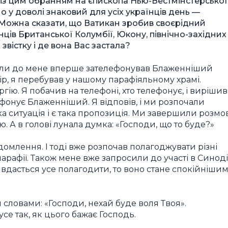
 із цим обранням на єпископа Нью-Вестмінстерської
о у доволі знаковий для усіх українців день —
. Можна сказати, що Ватикан зробив своєрідний
ців Британської Колумбії, Юкону, північно-західних
звістку і де вона Вас застала?
Коли до мене вперше зателефонував Блаженніший
р, я перебував у нашому парафіяльному храмі.
гію. Я побачив на телефоні, хто телефонує, і вирішив
ефонує Блаженніший. Я відповів, і ми розпочали
ака ситуація і є така пропозиція. Ми завершили розмо
ю. А в голові лунала думка: «Господи, що то буде?»
домлення. І тоді вже розпочав полагоджувати різні
 парафії. Також мене вже запросили до участі в Синоді
и вдасться усе полагодити, то воно стане спокійнішим
словами: «Господи, нехай буде воля Твоя».
се так, як цього бажає Господь.