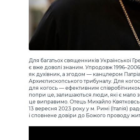
Для багатьох священників Української Г
є вже доволі знаним. Упродовж 1996–2006
як духівник, а згодом — канцлером Патрі
Архиєпископського трибуналу. Для когос
для когось — ефективним співробітником,
попри це, залишаються люди, які є мало 
це виправимо. Отець Михайло Квятковськ
13 вересня 2023 року у м. Римі (Італія) р
і сповнене довіри до Божого проводу жит