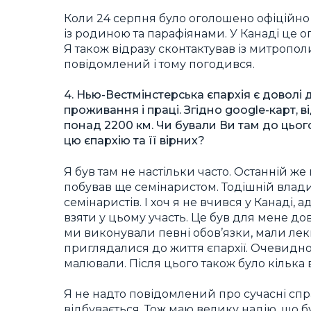
Коли 24 серпня було оголошено офіційно 
із родиною та парафіянами. У Канаді це о
Я також відразу сконтактував із митропол
повідомлений і тому погодився.
4. Нью-Вестмінстерська єпархія є довол
проживання і праці. Згідно google-карт, 
понад 2200 км. Чи бували Ви там до цьо
цю єпархію та її вірних?
Я був там не настільки часто. Останній же
побував ще семінаристом. Тодішній влад
семінаристів. І хоч я не вчився у Канаді, 
взяти у цьому участь. Це був для мене до
ми виконували певні обов’язки, мали лекц
приглядалися до життя єпархії. Очевидно,
малювали. Після цього також було кілька в
Я не надто повідомлений про сучасні спра
відбувається. Тож маю велику надію, що